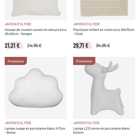
JARDIN D'ULYSSE
JARDIN D'ULYSSE
Housse de coussin ourson en velours écru
Plaid pour enfant en coton écru 90x70cm
45x45cm - Songes
- Clodi
21,21 €
29,71 €
24,95 €
34,95 €
Promotion
Promotion
JARDIN D'ULYSSE
JARDIN D'ULYSSE
Lampe nuage en porcelaine blanc h17cm
Lampe LED renne en porcelaine blanc
- Beezz
h24cm