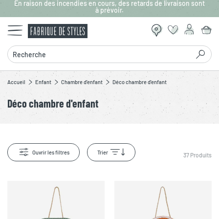
En raison des incendies en cours, des retards de livraison sont
Aller au contenu principal
à prévoir.
Recherche
Accueil
Enfant
Chambre d'enfant
Déco chambre d'enfant
Déco chambre d'enfant
Ouvrir les filtres
Trier
37
Produits