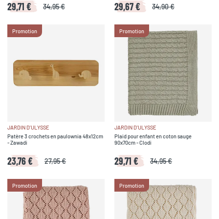
29,71 €
29,67 €
34,95 €
34,90 €
Promotion
Promotion
JARDIN D'ULYSSE
JARDIN D'ULYSSE
Patère 3 crochets en paulownia 48x12cm
Plaid pour enfant en coton sauge
- Zawadi
90x70cm - Clodi
23,76 €
29,71 €
27,95 €
34,95 €
Promotion
Promotion