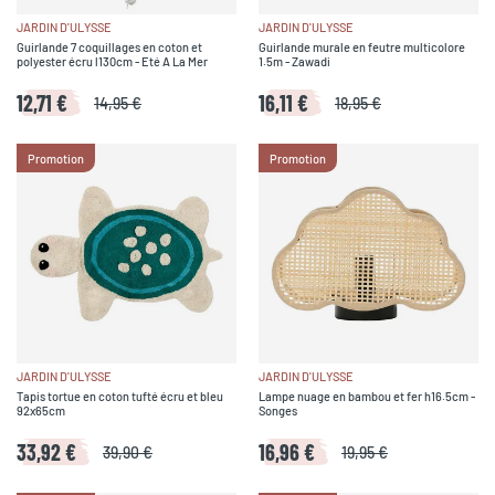
JARDIN D'ULYSSE
JARDIN D'ULYSSE
Guirlande 7 coquillages en coton et
Guirlande murale en feutre multicolore
polyester écru l130cm - Eté A La Mer
1.5m - Zawadi
12,71 €
16,11 €
14,95 €
18,95 €
Promotion
Promotion
JARDIN D'ULYSSE
JARDIN D'ULYSSE
Tapis tortue en coton tufté écru et bleu
Lampe nuage en bambou et fer h16.5cm -
92x65cm
Songes
33,92 €
16,96 €
39,90 €
19,95 €