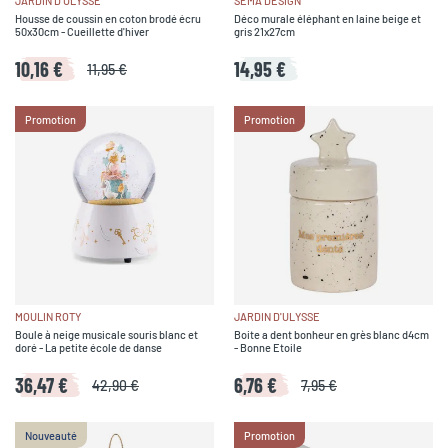
JARDIN D'ULYSSE
SEMA DESIGN
Housse de coussin en coton brodé écru
Déco murale éléphant en laine beige et
50x30cm - Cueillette d'hiver
gris 21x27cm
10,16 €
14,95 €
11,95 €
Promotion
Promotion
MOULIN ROTY
JARDIN D'ULYSSE
Boule à neige musicale souris blanc et
Boite a dent bonheur en grès blanc d4cm
doré - La petite école de danse
- Bonne Etoile
36,47 €
6,76 €
42,90 €
7,95 €
Nouveauté
Promotion