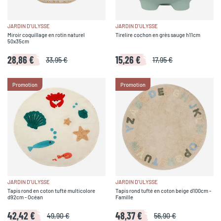
JARDIN D'ULYSSE
JARDIN D'ULYSSE
Miroir coquillage en rotin naturel
Tirelire cochon en grès sauge h11cm
50x35cm
28,86 €
15,26 €
33,95 €
17,95 €
Promotion
Promotion
JARDIN D'ULYSSE
JARDIN D'ULYSSE
Tapis rond en coton tufté multicolore
Tapis rond tufté en coton beige d100cm -
d92cm - Océan
Famille
42,42 €
48,37 €
49,90 €
56,90 €