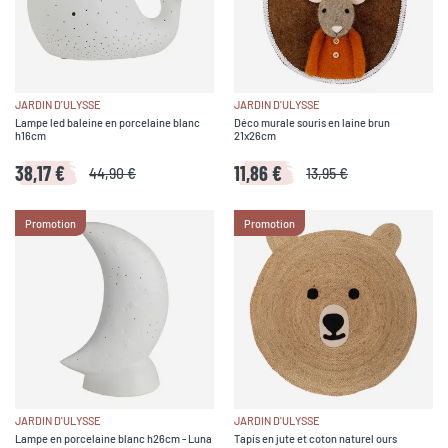
JARDIN D'ULYSSE
JARDIN D'ULYSSE
Lampe led baleine en porcelaine blanc
Déco murale souris en laine brun
h16cm
21x26cm
38,17 €
11,86 €
44,90 €
13,95 €
Promotion
Promotion
JARDIN D'ULYSSE
JARDIN D'ULYSSE
Lampe en porcelaine blanc h26cm - Luna
Tapis en jute et coton naturel ours