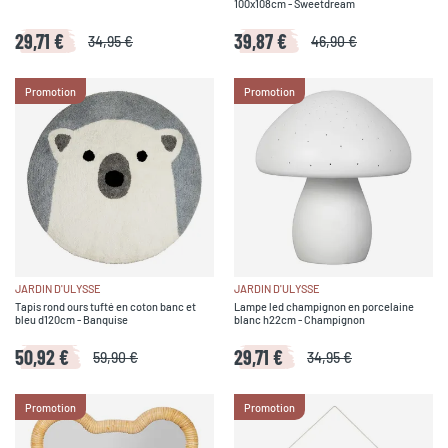
100x108cm - Sweetdream
29,71 €
39,87 €
34,95 €
46,90 €
Promotion
Promotion
JARDIN D'ULYSSE
JARDIN D'ULYSSE
Tapis rond ours tufté en coton banc et
Lampe led champignon en porcelaine
bleu d120cm - Banquise
blanc h22cm - Champignon
50,92 €
29,71 €
59,90 €
34,95 €
Promotion
Promotion