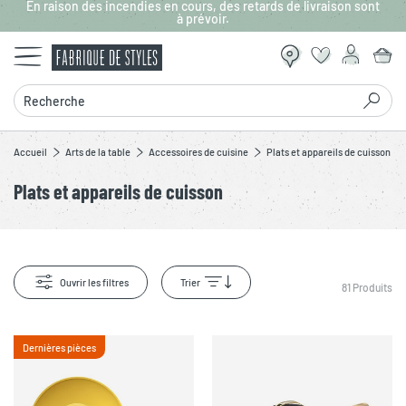
En raison des incendies en cours, des retards de livraison sont
Aller au contenu principal
à prévoir.
Recherche
Accueil
Arts de la table
Accessoires de cuisine
Plats et appareils de cuisson
Plats et appareils de cuisson
Ouvrir les filtres
Trier
81
Produits
Dernières pièces