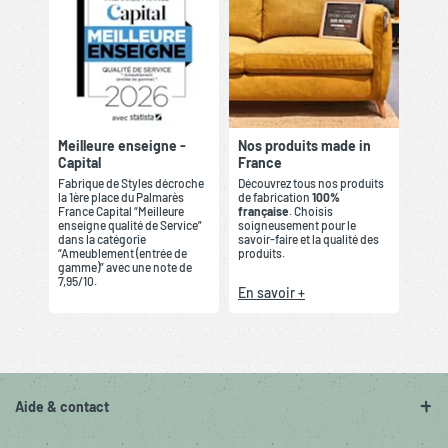
Meilleure enseigne -
Nos produits made in
Capital
France
Fabrique de Styles décroche
Découvrez tous nos produits
la 1ère place du Palmarès
de fabrication
100%
France Capital “Meilleure
française
. Choisis
enseigne qualité de Service”
soigneusement pour le
dans la catégorie
savoir-faire et la qualité des
“Ameublement (entrée de
produits.
gamme)” avec une note de
7,95/10.
En savoir +
Aide & contact