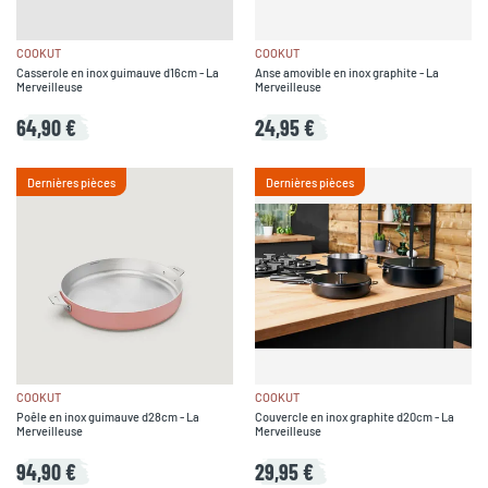
COOKUT
COOKUT
Casserole en inox guimauve d16cm - La
Anse amovible en inox graphite - La
Merveilleuse
Merveilleuse
64,90 €
24,95 €
Dernières pièces
Dernières pièces
COOKUT
COOKUT
Poêle en inox guimauve d28cm - La
Couvercle en inox graphite d20cm - La
Merveilleuse
Merveilleuse
94,90 €
29,95 €