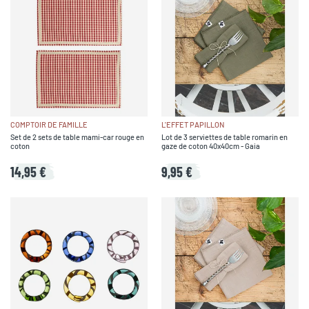
COMPTOIR DE FAMILLE
L'EFFET PAPILLON
Set de 2 sets de table mami-car rouge en
Lot de 3 serviettes de table romarin en
coton
gaze de coton 40x40cm - Gaia
14,95 €
9,95 €