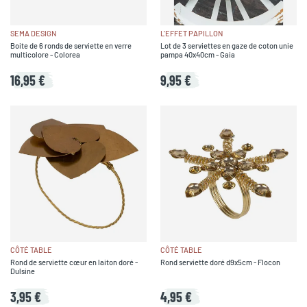
SEMA DESIGN
L'EFFET PAPILLON
Boite de 6 ronds de serviette en verre
Lot de 3 serviettes en gaze de coton unie
multicolore - Colorea
pampa 40x40cm - Gaia
16,95 €
9,95 €
CÔTÉ TABLE
CÔTÉ TABLE
Rond de serviette cœur en laiton doré -
Rond serviette doré d9x5cm - Flocon
Dulsine
3,95 €
4,95 €