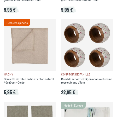
9,95 €
9,95 €
Dernières pièces
HAOMY
COMPTOIR DE FAMILLE
Serviette de table en lin et coton naturel
Rond de serviette (x4) en acacia et résine
40x40cm - Corte
rose et blanc d3cm
5,95 €
22,95 €
Made in Europe