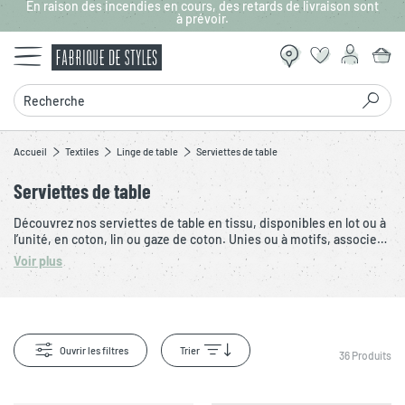
En raison des incendies en cours, des retards de livraison sont
Aller au contenu principal
à prévoir.
Recherche
Accueil
Textiles
Linge de table
Serviettes de table
Serviettes de table
Découvrez nos serviettes de table en tissu, disponibles en lot ou à
l’unité, en coton, lin ou gaze de coton. Unies ou à motifs, associez-
les à votre nappe pour créer une table chaleureuse et tendance.
Voir plus
Retrouvez un large choix de design et couleurs pour toutes vos
envies. Complétez votre linge de table avec nos ronds de
serviette. Fabriquez votre lot de serviettes idéal pour une table
unique et soignée.
Ouvrir les filtres
Trier
36
Produits