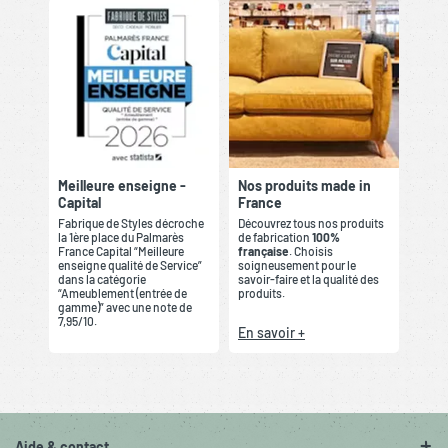
Meilleure enseigne -
Nos produits made in
Capital
France
Fabrique de Styles décroche
Découvrez tous nos produits
la 1ère place du Palmarès
de fabrication
100%
France Capital “Meilleure
française
. Choisis
enseigne qualité de Service”
soigneusement pour le
dans la catégorie
savoir-faire et la qualité des
“Ameublement (entrée de
produits.
gamme)” avec une note de
7,95/10.
En savoir +
Aide & contact