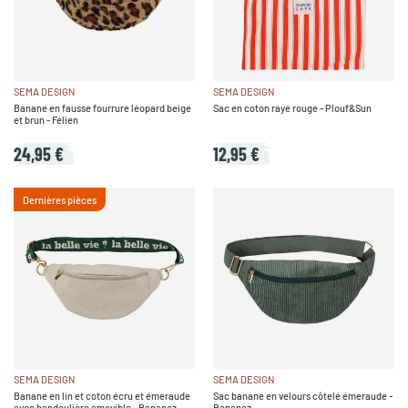
SEMA DESIGN
SEMA DESIGN
Banane en fausse fourrure léopard beige
Sac en coton rayé rouge - Plouf&Sun
et brun - Félien
24,95 €
12,95 €
Dernières pièces
SEMA DESIGN
SEMA DESIGN
Banane en lin et coton écru et émeraude
Sac banane en velours côtelé émeraude -
avec bandoulière amovible - Bananez
Bananez