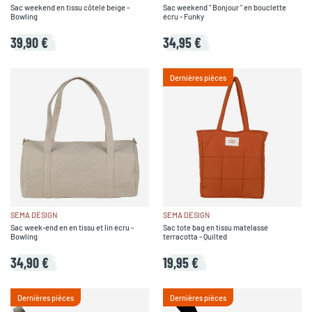
Sac weekend en tissu côtelé beige -
Sac weekend " Bonjour " en bouclette
Bowling
écru - Funky
39,90 €
34,95 €
Dernières pièces
SEMA DESIGN
SEMA DESIGN
Sac week-end en en tissu et lin écru -
Sac tote bag en tissu matelassé
Bowling
terracotta - Quilted
34,90 €
19,95 €
Dernières pièces
Dernières pièces