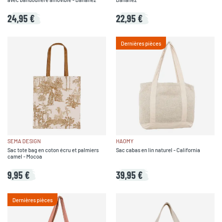
24,95 €
22,95 €
Dernières pièces
SEMA DESIGN
HAOMY
Sac tote bag en coton écru et palmiers
Sac cabas en lin naturel - California
camel - Mocoa
9,95 €
39,95 €
Dernières pièces