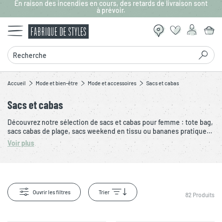
En raison des incendies en cours, des retards de livraison sont
Aller au contenu principal
à prévoir.
Recherche
Accueil
Mode et bien-être
Mode et accessoires
Sacs et cabas
Sacs et cabas
Découvrez notre sélection de sacs et cabas pour femme : tote bag,
sacs cabas de plage, sacs weekend en tissu ou bananes pratiques.
Disponibles dans différents formats, nos produits allient style et
Voir plus
fonctionnalité et confort. Choisissez votre sac parmi une large
palette de couleurs. Nos sacs pour femme sont pensés pour le
quotidien, le voyage ou les journées shopping.
Ouvrir les filtres
Trier
82
Produits