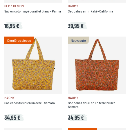
SEMA DESIGN
HAOMY
Sac en coton rayé corail et blanc - Palma
Sac cabas en lin kaki - California
16,95 €
39,95 €
Dernières pièces
Nouveauté
HAOMY
HAOMY
Sac cabas fleuri en lin ocre - Samara
Sac cabas fleuri en lin terre brulée -
Samara
34,95 €
34,95 €