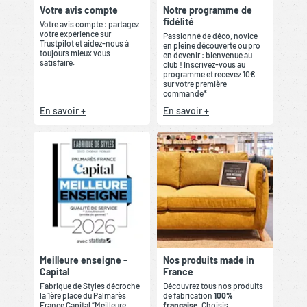
Votre avis compte
Notre programme de
fidélité
Votre avis compte : partagez
votre expérience sur
Passionné de déco, novice
Trustpilot et aidez-nous à
en pleine découverte ou pro
toujours mieux vous
en devenir : bienvenue au
satisfaire.
club ! Inscrivez-vous au
programme et recevez 10€
sur votre première
commande*
En savoir +
En savoir +
Meilleure enseigne -
Nos produits made in
Capital
France
Fabrique de Styles décroche
Découvrez tous nos produits
la 1ère place du Palmarès
de fabrication
100%
France Capital “Meilleure
française
. Choisis