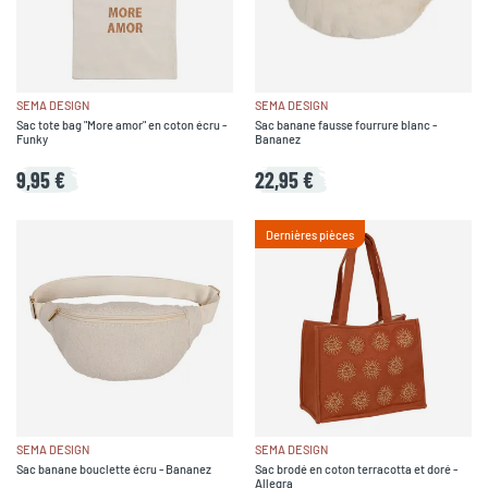
SEMA DESIGN
SEMA DESIGN
Sac tote bag "More amor" en coton écru -
Sac banane fausse fourrure blanc -
Funky
Bananez
9,95 €
22,95 €
Dernières pièces
SEMA DESIGN
SEMA DESIGN
Sac banane bouclette écru - Bananez
Sac brodé en coton terracotta et doré -
Allegra