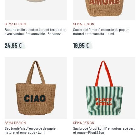
SEMA DESIGN
SEMA DESIGN
Banane en lin et coton écru et terracotta
Sac brodé "amore" en corde de papier
avec bandoulière amovible - Bananez
naturel et terracotta - Lumi
24,95 €
19,95 €
SEMA DESIGN
SEMA DESIGN
Sac brodé "ciao" en corde de papier
Sac brodé "plouf&chill" en coton rayé vert
naturel et émeraude - Lumi
et rouge - Plouf&Sun