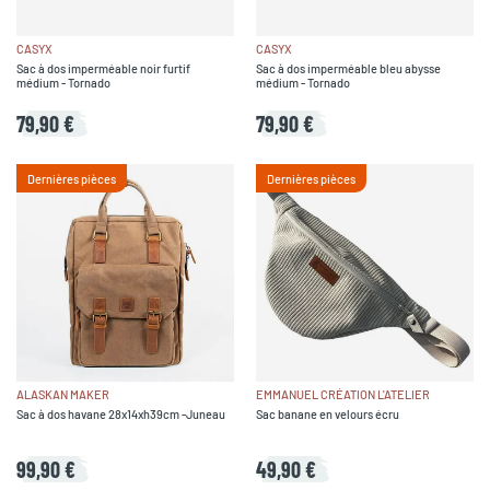
CASYX
CASYX
Sac à dos imperméable noir furtif
Sac à dos imperméable bleu abysse
médium - Tornado
médium - Tornado
79,90 €
79,90 €
Dernières pièces
Dernières pièces
ALASKAN MAKER
EMMANUEL CRÉATION L'ATELIER
Sac à dos havane 28x14xh39cm -Juneau
Sac banane en velours écru
99,90 €
49,90 €