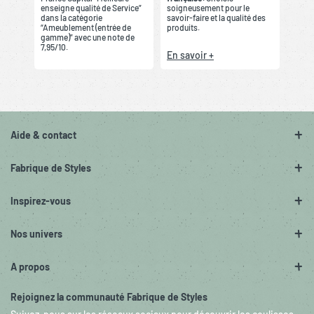
enseigne qualité de Service”
soigneusement pour le
dans la catégorie
savoir-faire et la qualité des
“Ameublement (entrée de
produits.
gamme)” avec une note de
7,95/10.
En savoir +
Aide & contact
Fabrique de Styles
Inspirez-vous
Nos univers
A propos
Rejoignez la communauté Fabrique de Styles