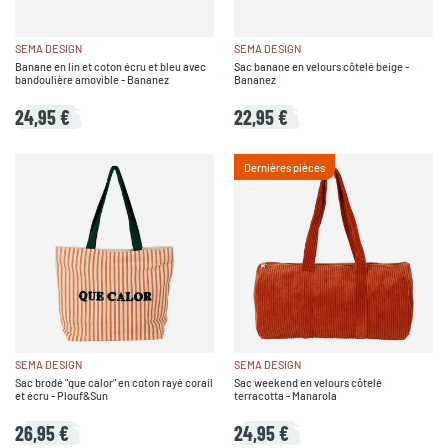
SEMA DESIGN
SEMA DESIGN
Banane en lin et coton écru et bleu avec
Sac banane en velours côtelé beige -
bandoulière amovible - Bananez
Bananez
24,95 €
22,95 €
Dernières pièces
SEMA DESIGN
SEMA DESIGN
Sac brodé "que calor" en coton rayé corail
Sac weekend en velours côtelé
et écru - Plouf&Sun
terracotta - Manarola
26,95 €
24,95 €