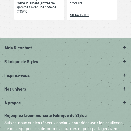
“Ameublement (entrée de
produits.
gamme)” avec une note de
7,95/10.
En savoir +
Aide & contact
Fabrique de Styles
Inspirez-vous
Nos univers
A propos
Rejoignez la communauté Fabrique de Styles
Suivez-nous sur les réseaux sociaux pour découvrir les coulisses
de nos équipes, les dernières actualités et pour partager avec