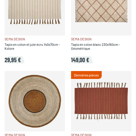
SEMA DESIGN
SEMA DESIGN
Tapis en coton et jute écru 140x70cm -
Tapis en coton blanc 230x160cm -
Kolore
Géométrique
29,95 €
149,00 €
Dernières pièces
SEMA DESIGN
SEMA DESIGN