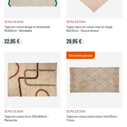
SEMA DESIGN
SEMA DESIGN
Tapis en coton beige et émeraude
Tapis cœur en coton rose et rouge
90x60cm - Nomadea
80x72cm - Douce amour
22,95 €
29,95 €
Dernières pièces
SEMA DESIGN
SEMA DESIGN
Tapis en coton ecru 230x160cm -
Tapis en coton multicolore 144x73cm -
Manarola
Titica