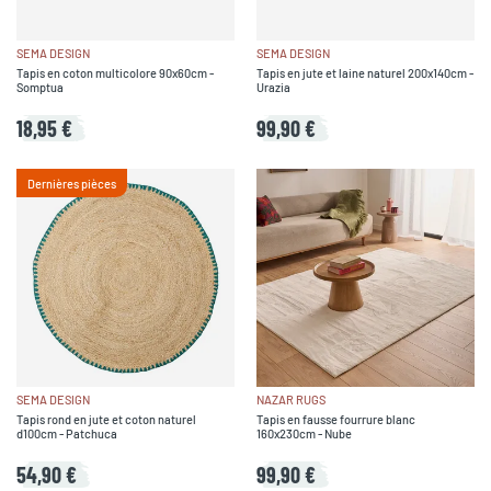
SEMA DESIGN
SEMA DESIGN
Tapis en coton multicolore 90x60cm -
Tapis en jute et laine naturel 200x140cm -
Somptua
Urazia
18,95 €
99,90 €
Dernières pièces
SEMA DESIGN
NAZAR RUGS
Tapis rond en jute et coton naturel
Tapis en fausse fourrure blanc
d100cm - Patchuca
160x230cm - Nube
54,90 €
99,90 €