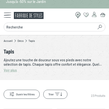
Jusqu'à -50% sur le Jardin
Aller au contenu principal
Recherche
Accueil
Déco
Tapis
Tapis
Ajoutez une touche de douceur sous vos pieds avec notre
sélection de tapis. Chaque tapis offre confort et élégance. Quel
que soit le style choisit, les tapis de sol transforment votre
Voir plus
intérieur en un espace chaleureux et accueillant. Chez Fabrique de
Styles, les tapis sont soigneusement sélectionnés pour vous
proposer les meilleurs produits.
Ouvrir les filtres
Trier
23
Produits