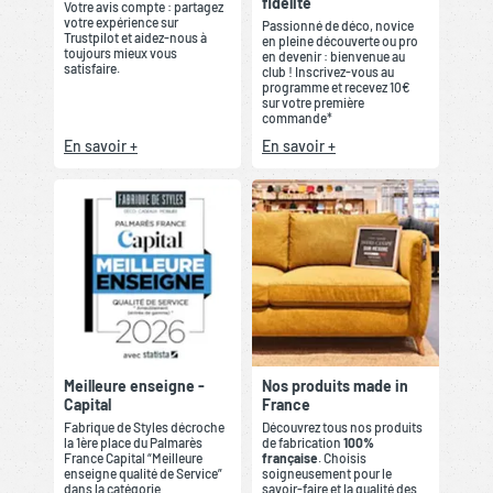
fidélité
Votre avis compte : partagez
votre expérience sur
Passionné de déco, novice
Trustpilot et aidez-nous à
en pleine découverte ou pro
toujours mieux vous
en devenir : bienvenue au
satisfaire.
club ! Inscrivez-vous au
programme et recevez 10€
sur votre première
commande*
En savoir +
En savoir +
Meilleure enseigne -
Nos produits made in
Capital
France
Fabrique de Styles décroche
Découvrez tous nos produits
la 1ère place du Palmarès
de fabrication
100%
France Capital “Meilleure
française
. Choisis
enseigne qualité de Service”
soigneusement pour le
dans la catégorie
savoir-faire et la qualité des