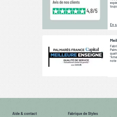
expér
toujo
En s
Mei
Fabri
Palma
quali
“Ame
note 
Aide & contact
Fabrique de Styles