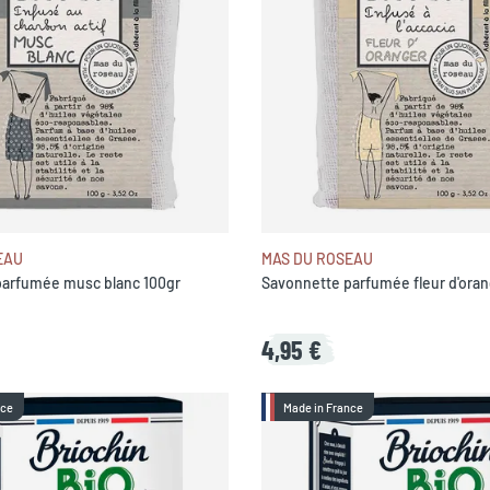
EAU
MAS DU ROSEAU
parfumée musc blanc 100gr
Savonnette parfumée fleur d'oran
4,95 €
nce
Made in France