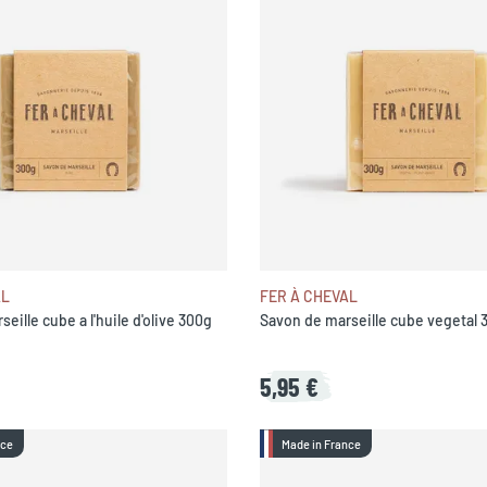
AL
FER À CHEVAL
eille cube a l'huile d'olive 300g
Savon de marseille cube vegetal 
5,95 €
nce
Made in France