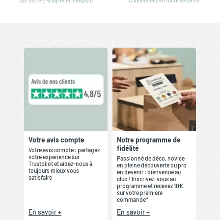
Sur notre E-shop et en magasin
Commandez en toute sécurité
Votre avis compte
Notre programme de
fidélité
Votre avis compte : partagez
votre expérience sur
Passionné de déco, novice
Trustpilot et aidez-nous à
en pleine découverte ou pro
toujours mieux vous
en devenir : bienvenue au
satisfaire.
club ! Inscrivez-vous au
programme et recevez 10€
sur votre première
commande*
En savoir +
En savoir +