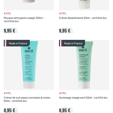
AVRIL
AVRIL
Mousse nettoyante visage 150ml -
Crème désaltérante 50ml - certifiée bio
certifiée bio
9,95 €
9,95 €
Made in France
Made in France
AVRIL
AVRIL
Crème de nuit peaux normales & mixes
Gommage visage avril 50ml - certifié bio
50ml - certifiée bio
8,95 €
8,95 €