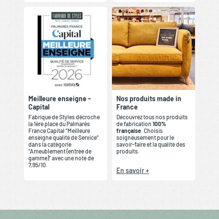
Meilleure enseigne -
Nos produits made in
Capital
France
Fabrique de Styles décroche
Découvrez tous nos produits
la 1ère place du Palmarès
de fabrication
100%
France Capital “Meilleure
française
. Choisis
enseigne qualité de Service”
soigneusement pour le
dans la catégorie
savoir-faire et la qualité des
“Ameublement (entrée de
produits.
gamme)” avec une note de
7,95/10.
En savoir +