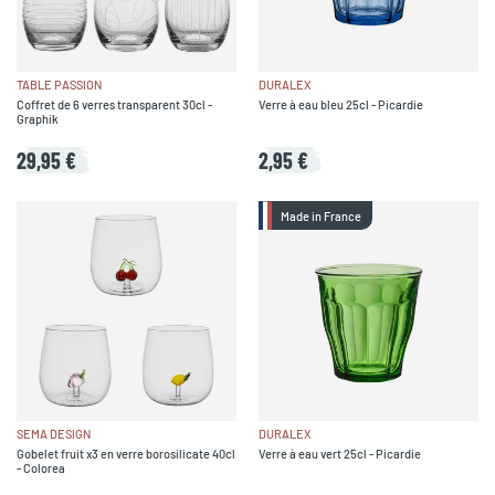
TABLE PASSION
DURALEX
Coffret de 6 verres transparent 30cl -
Verre à eau bleu 25cl - Picardie
Graphik
29,95 €
2,95 €
Made in France
SEMA DESIGN
DURALEX
Gobelet fruit x3 en verre borosilicate 40cl
Verre à eau vert 25cl - Picardie
- Colorea