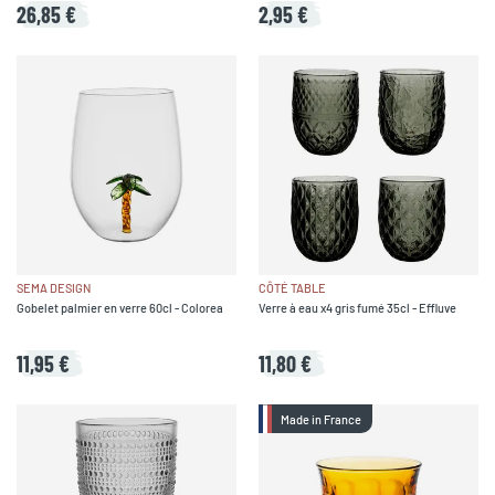
26,85 €
2,95 €
SEMA DESIGN
CÔTÉ TABLE
Gobelet palmier en verre 60cl - Colorea
Verre à eau x4 gris fumé 35cl - Effluve
11,95 €
11,80 €
Made in France