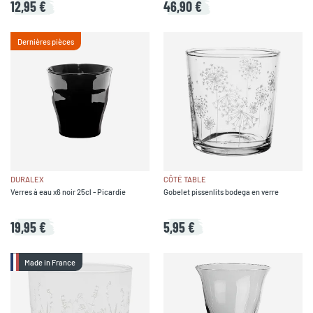
12,95 €
46,90 €
Dernières pièces
DURALEX
CÔTÉ TABLE
Verres à eau x6 noir 25cl - Picardie
Gobelet pissenlits bodega en verre
19,95 €
5,95 €
Made in France