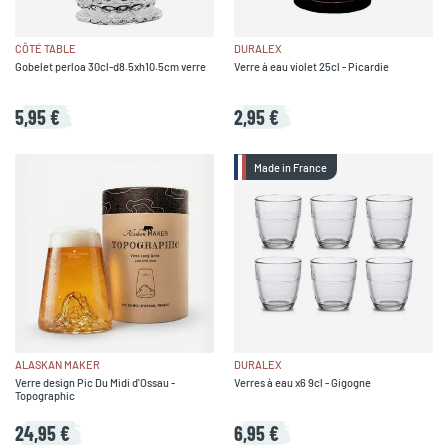
CÔTÉ TABLE
DURALEX
Gobelet perloa 30cl-d8.5xh10.5cm verre
Verre à eau violet 25cl - Picardie
5,95 €
2,95 €
Made in France
ALASKAN MAKER
DURALEX
Verre design Pic Du Midi d'Ossau -
Verres à eau x6 9cl - Gigogne
Topographic
24,95 €
6,95 €