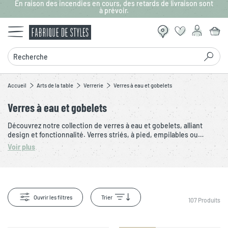
En raison des incendies en cours, des retards de livraison sont
Aller au contenu principal
à prévoir.
Recherche
Accueil
Arts de la table
Verrerie
Verres à eau et gobelets
Verres à eau et gobelets
Découvrez notre collection de verres à eau et gobelets, alliant
design et fonctionnalité. Verres striés, à pied, empilables ou
colorés, ils s’adaptent à tous les styles de table. Disponibles à
Voir plus
l'unité ou en lot, nos verres à eau et gobelets sont parfaits pour
chaque occasion.
Ouvrir les filtres
Trier
107
Produits