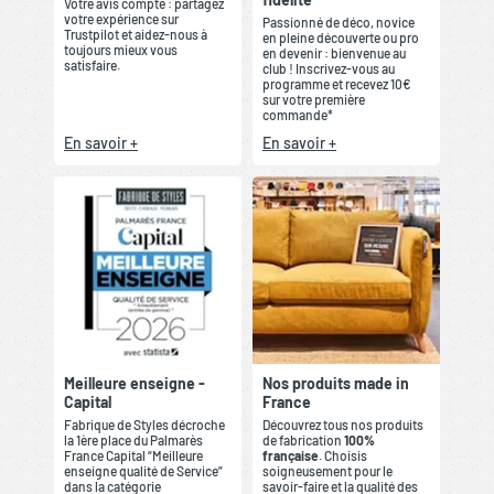
Votre avis compte : partagez
votre expérience sur
Passionné de déco, novice
Trustpilot et aidez-nous à
en pleine découverte ou pro
toujours mieux vous
en devenir : bienvenue au
satisfaire.
club ! Inscrivez-vous au
programme et recevez 10€
sur votre première
commande*
En savoir +
En savoir +
Meilleure enseigne -
Nos produits made in
Capital
France
Fabrique de Styles décroche
Découvrez tous nos produits
la 1ère place du Palmarès
de fabrication
100%
France Capital “Meilleure
française
. Choisis
enseigne qualité de Service”
soigneusement pour le
dans la catégorie
savoir-faire et la qualité des