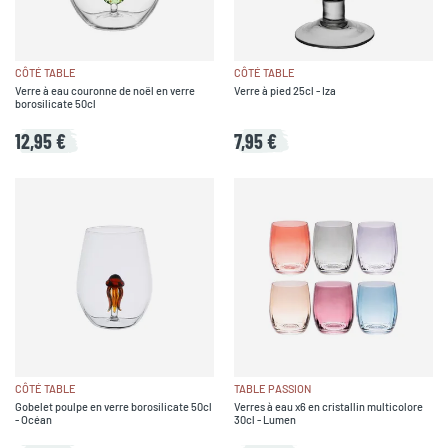
CÔTÉ TABLE
CÔTÉ TABLE
Verre à eau couronne de noël en verre
Verre à pied 25cl - Iza
borosilicate 50cl
12,95 €
7,95 €
CÔTÉ TABLE
TABLE PASSION
Gobelet poulpe en verre borosilicate 50cl
Verres à eau x6 en cristallin multicolore
- Océan
30cl - Lumen