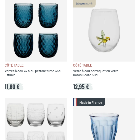
Nouveauté
CÔTÉ TABLE
CÔTÉ TABLE
Verres à eau x4 bleu pétrole fumé 35cl -
Verre à eau perroquet en verre
Effluve
borosilicate 50cl
11,80 €
12,95 €
Made in France