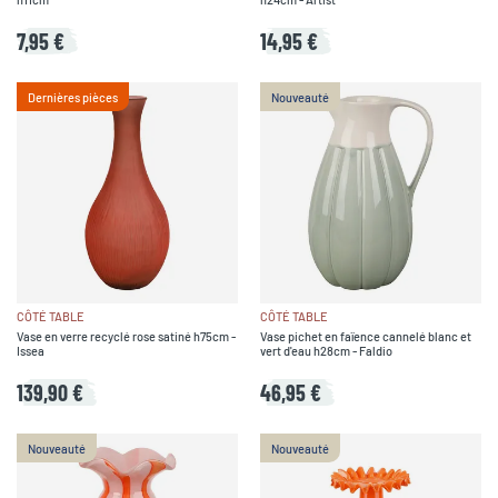
7,95 €
14,95 €
Dernières pièces
Nouveauté
CÔTÉ TABLE
CÔTÉ TABLE
Vase en verre recyclé rose satiné h75cm -
Vase pichet en faïence cannelé blanc et
Issea
vert d'eau h28cm - Faldio
139,90 €
46,95 €
Nouveauté
Nouveauté