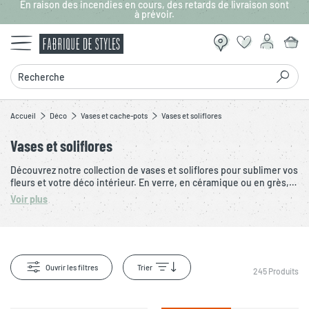
En raison des incendies en cours, des retards de livraison sont
Aller au contenu principal
à prévoir.
Recherche
Accueil
Déco
Vases et cache-pots
Vases et soliflores
Vases et soliflores
Découvrez notre collection de vases et soliflores pour sublimer vos
fleurs et votre déco intérieur. En verre, en céramique ou en grès,
nos vases s'adaptent à tous les styles de décoration. Idéals pour
Voir plus
vos bouquets de fleurs ou comme élément décoratif, nos vases
sont disponibles en plusieurs tailles et à prix doux.
Ouvrir les filtres
Trier
245
Produits