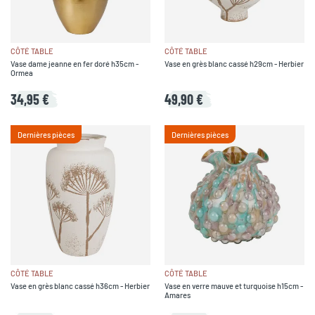
CÔTÉ TABLE
CÔTÉ TABLE
Vase dame jeanne en fer doré h35cm -
Vase en grès blanc cassé h29cm - Herbier
Ormea
34,95 €
49,90 €
Dernières pièces
Dernières pièces
CÔTÉ TABLE
CÔTÉ TABLE
Vase en grès blanc cassé h36cm - Herbier
Vase en verre mauve et turquoise h15cm -
Amares