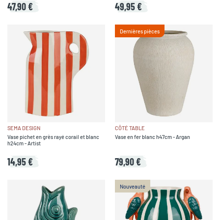
47,90 €
49,95 €
Dernières pièces
SEMA DESIGN
CÔTÉ TABLE
Vase pichet en grès rayé corail et blanc
Vase en fer blanc h47cm - Argan
h24cm - Artist
14,95 €
79,90 €
Nouveauté