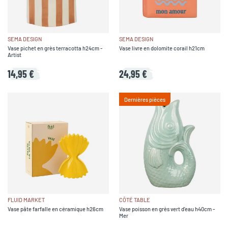
SEMA DESIGN
SEMA DESIGN
Vase pichet en grès terracotta h24cm -
Vase livre en dolomite corail h21cm
Artist
14,95 €
24,95 €
Dernières pièces
FLUID MARKET
CÔTÉ TABLE
Vase pâte farfalle en céramique h26cm
Vase poisson en grès vert d'eau h40cm -
Mer