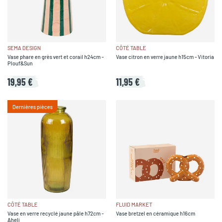
SEMA DESIGN
CÔTÉ TABLE
Vase phare en grès vert et corail h24cm -
Vase citron en verre jaune h15cm - Vitoria
Plouf&Sun
19,95 €
11,95 €
Dernières pièces
CÔTÉ TABLE
FLUID MARKET
Vase en verre recyclé jaune pâle h72cm -
Vase bretzel en céramique h16cm
Aheli