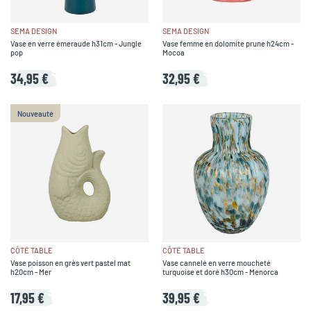
SEMA DESIGN
SEMA DESIGN
Vase en verre émeraude h31cm - Jungle
Vase femme en dolomite prune h24cm -
pop
Mocoa
34,95 €
32,95 €
Nouveauté
CÔTÉ TABLE
CÔTÉ TABLE
Vase poisson en grès vert pastel mat
Vase cannelé en verre moucheté
h20cm - Mer
turquoise et doré h30cm - Menorca
17,95 €
39,95 €