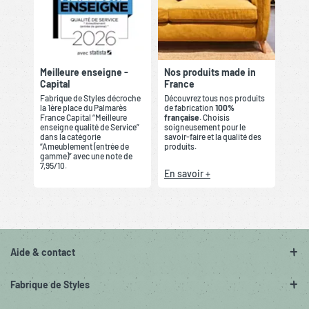
Meilleure enseigne -
Nos produits made in
Capital
France
Fabrique de Styles décroche
Découvrez tous nos produits
la 1ère place du Palmarès
de fabrication
100%
France Capital “Meilleure
française
. Choisis
enseigne qualité de Service”
soigneusement pour le
dans la catégorie
savoir-faire et la qualité des
“Ameublement (entrée de
produits.
gamme)” avec une note de
7,95/10.
En savoir +
Aide & contact
Fabrique de Styles