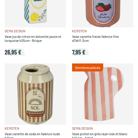
SEMA DESIGN
KERSTEN
Vase jus de citron en dolomite jaune et
Vase canette fraise faïence fine
turquoise h25cm - Brique
d7xh11.3cm
26,95 €
7,95 €
Dernières pièces
KERSTEN
SEMA DESIGN
Vase canette de soda en faïence nude
Vase pichet en grès rayé rose et blanc
h11cm
h24cm - Artist