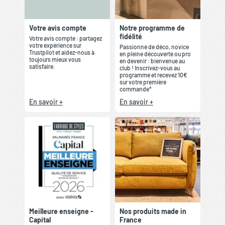
Votre avis compte
Notre programme de
fidélité
Votre avis compte : partagez
votre expérience sur
Passionné de déco, novice
Trustpilot et aidez-nous à
en pleine découverte ou pro
toujours mieux vous
en devenir : bienvenue au
satisfaire.
club ! Inscrivez-vous au
programme et recevez 10€
sur votre première
commande*
En savoir +
En savoir +
Meilleure enseigne -
Nos produits made in
Capital
France