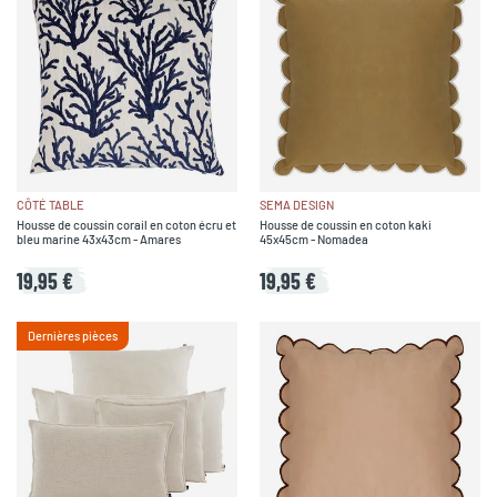
CÔTÉ TABLE
SEMA DESIGN
Housse de coussin corail en coton écru et
Housse de coussin en coton kaki
bleu marine 43x43cm - Amares
45x45cm - Nomadea
19,95 €
19,95 €
Dernières pièces