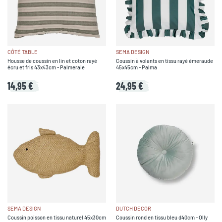
CÔTÉ TABLE
SEMA DESIGN
Housse de coussin en lin et coton rayé
Coussin à volants en tissu rayé émeraude
écru et fris 43x43cm - Palmeraie
45x45cm - Palma
14,95 €
24,95 €
SEMA DESIGN
DUTCH DECOR
Coussin poisson en tissu naturel 45x30cm
Coussin rond en tissu bleu d40cm - Olly