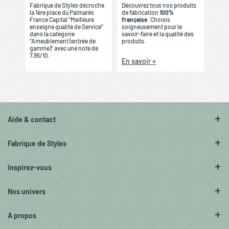
Fabrique de Styles décroche
Découvrez tous nos produits
la 1ère place du Palmarès
de fabrication
100%
France Capital “Meilleure
française
. Choisis
enseigne qualité de Service”
soigneusement pour le
dans la catégorie
savoir-faire et la qualité des
“Ameublement (entrée de
produits.
gamme)” avec une note de
7,95/10.
En savoir +
Aide & contact
Fabrique de Styles
Inspirez-vous
Nos univers
A propos