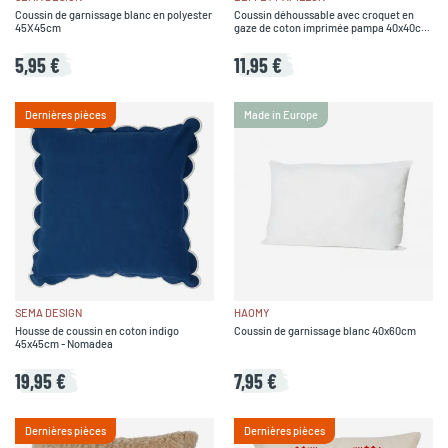
Coussin de garnissage blanc en polyester
Coussin déhoussable avec croquet en
45X45cm
gaze de coton imprimée pampa 40x40cm
- Capucine
5,95 €
11,95 €
Dernières pièces
Made in Europe
SEMA DESIGN
HAOMY
Housse de coussin en coton indigo
Coussin de garnissage blanc 40x60cm
45x45cm - Nomadea
19,95 €
7,95 €
Dernières pièces
Dernières pièces