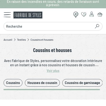
En raison des incendies en cours, des retards de livraison sont
Aller au contenu principal
à prévoir.
Recherche
Accueil
Textiles
Coussins et housses
Coussins et housses
Avec Fabrique de Styles, personnalisez votre décoration intérieure
en un instant grâce à nos coussins et housses de coussin.
Disponibles dans une variété de formes, de tailles, de couleurs et
Voir plus
de textures, les coussins et housses de coussins offrent des
possibilités infinies pour rehausser votre décor. Moderne, bohème
ou campagne, choisissez le style qui vous définit et apportez une
Coussins
Housses de coussin
Coussins de garnissage
touche unique à votre salon ou votre chambre.