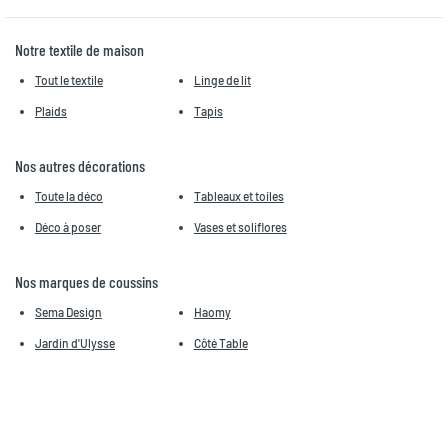
Notre textile de maison
Tout le textile
Linge de lit
Plaids
Tapis
Nos autres décorations
Toute la déco
Tableaux et toiles
Déco à poser
Vases et soliflores
Nos marques de coussins
Sema Design
Haomy
Jardin d'Ulysse
Côté Table