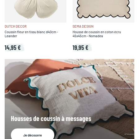
DUTCH DECOR
SEMA DESIGN
Coussin fleur en tissu blanc d40cm -
Housse de coussin en coton écru
Leander
45x45cm - Nomadea
14,95 €
19,95 €
Housses de coussin à messages
Je découvre