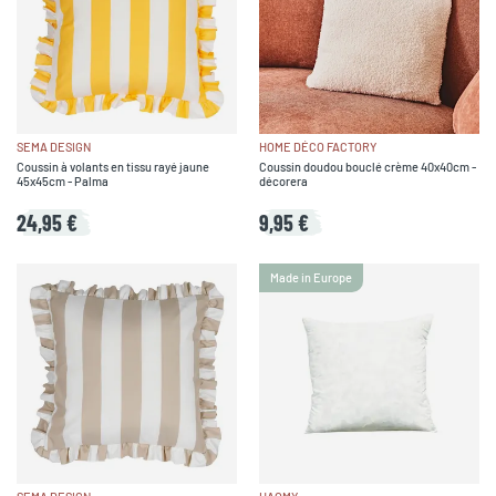
SEMA DESIGN
HOME DÉCO FACTORY
Coussin à volants en tissu rayé jaune
Coussin doudou bouclé crème 40x40cm -
45x45cm - Palma
décorera
24,95 €
9,95 €
Made in Europe