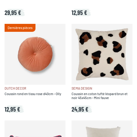
29,95 €
12,95 €
Dernières pièces
DUTCH DECOR
SEMA DESIGN
Coussin rond en tissu rose d40cm - Olly
Coussin en coton tufté léopard brun et
noir 45x45cm - Mini fauve
12,95 €
24,95 €