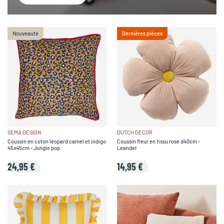
Nouveauté
Dernières pièces
SEMA DESIGN
DUTCH DECOR
Coussin en coton léopard camel et indigo
Coussin fleur en tissu rose d40cm -
45x45cm - Jungle pop
Leander
24,95 €
14,95 €