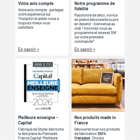
Votre avis compte
Notre programme de
fidélité
Votre avis compte : partagez
votre expérience sur
Passionné de déco, novice
Trustpilot et aidez-nous à
en pleine découverte ou pro
toujours mieux vous
en devenir : bienvenue au
satisfaire.
club ! Inscrivez-vous au
programme et recevez 10€
sur votre première
commande*
En savoir +
En savoir +
Meilleure enseigne -
Nos produits made in
Capital
France
Fabrique de Styles décroche
Découvrez tous nos produits
la 1ère place du Palmarès
de fabrication
100%
France Capital “Meilleure
française
. Choisis