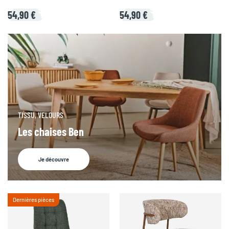
54,90 €
54,90 €
TISSU, VELOURS
Les chaises Ben
Je découvre
Dernières pièces