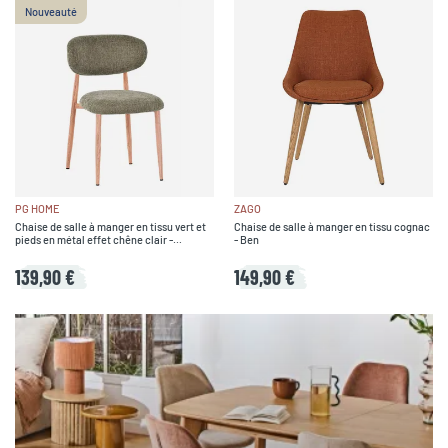
Nouveauté
praticité. Faites votre achat chaise parmi une large liste d’articles
disponibles avec livraison rapide et profitez de chaises adaptées à
votre intérieur, votre salle à manger ou votre cuisine.
PG HOME
ZAGO
Chaise de salle à manger en tissu vert et
Chaise de salle à manger en tissu cognac
pieds en métal effet chêne clair -
- Ben
Copenhague
139,90 €
149,90 €