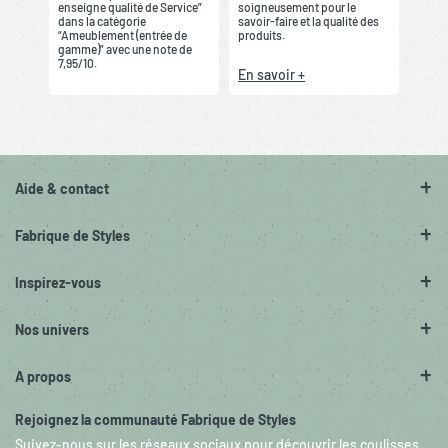
enseigne qualité de Service”
soigneusement pour le
dans la catégorie
savoir-faire et la qualité des
“Ameublement (entrée de
produits.
gamme)” avec une note de
7,95/10.
En savoir +
Aide & contact
Fabrique de Styles
Inspirez-vous
Nos univers
A propos
Rejoignez la communauté Fabrique de Styles
Suivez-nous sur les réseaux sociaux pour découvrir les coulisses