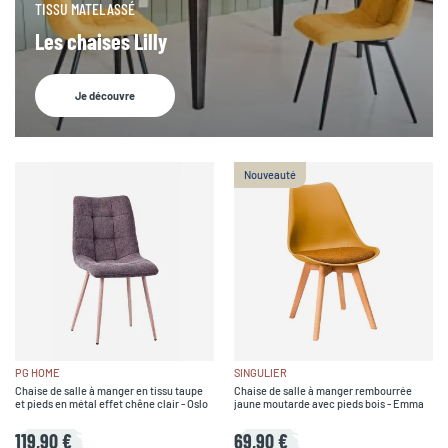
TISSU MATELASSÉ
Les chaises Lilly
Je découvre
Nouveauté
PG HOME
SINGULIER
Chaise de salle à manger en tissu taupe
Chaise de salle à manger rembourrée
et pieds en métal effet chêne clair - Oslo
jaune moutarde avec pieds bois - Emma
119,90 €
69,90 €