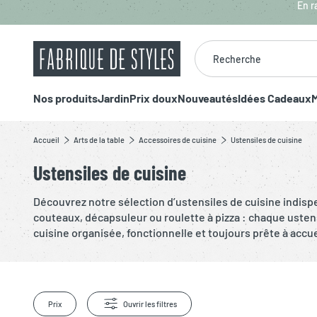
Aller au contenu principal
En r
Recherche
Nos produits
Jardin
Prix doux
Nouveautés
Idées Cadeaux
M
Accueil
Arts de la table
Accessoires de cuisine
Ustensiles de cuisine
Ustensiles de cuisine
Découvrez notre sélection d’ustensiles de cuisine indispe
couteaux, décapsuleur ou roulette à pizza : chaque usten
cuisine organisée, fonctionnelle et toujours prête à accue
Prix
Ouvrir les filtres