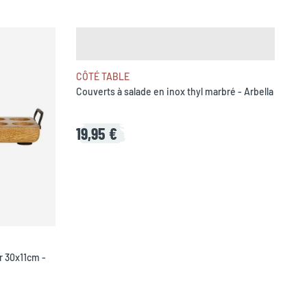
CÔTÉ TABLE
Couverts à salade en inox thyl marbré - Arbella
19,95 €
r 30x11cm -