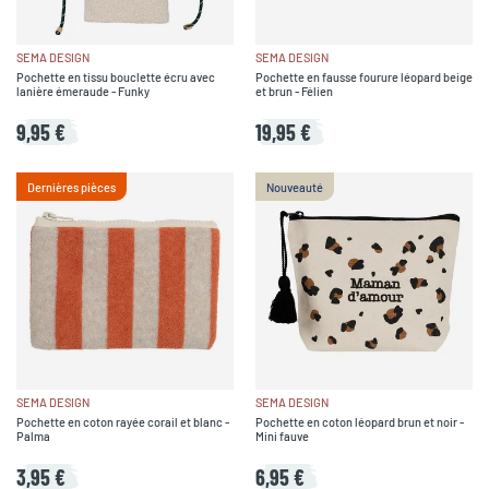
SEMA DESIGN
SEMA DESIGN
Pochette en tissu bouclette écru avec
Pochette en fausse fourure léopard beige
lanière émeraude - Funky
et brun - Félien
9,95 €
19,95 €
Dernières pièces
Nouveauté
SEMA DESIGN
SEMA DESIGN
Pochette en coton rayée corail et blanc -
Pochette en coton léopard brun et noir -
Palma
Mini fauve
3,95 €
6,95 €