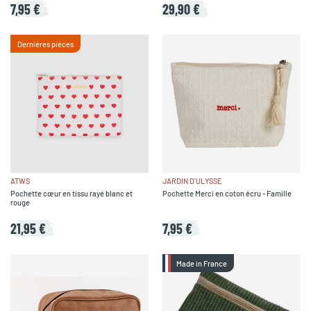
7,95 €
29,90 €
Dernières pièces
ATWS
JARDIN D'ULYSSE
Pochette cœur en tissu rayé blanc et
Pochette Merci en coton écru - Famille
rouge
21,95 €
7,95 €
Made in France