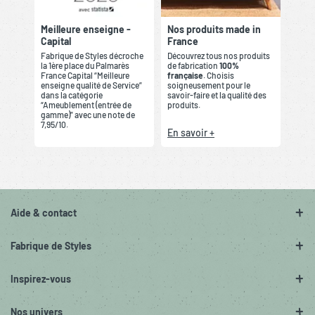
Meilleure enseigne -
Nos produits made in
Capital
France
Fabrique de Styles décroche
Découvrez tous nos produits
la 1ère place du Palmarès
de fabrication
100%
France Capital “Meilleure
française
. Choisis
enseigne qualité de Service”
soigneusement pour le
dans la catégorie
savoir-faire et la qualité des
“Ameublement (entrée de
produits.
gamme)” avec une note de
7,95/10.
En savoir +
Aide & contact
Fabrique de Styles
Inspirez-vous
Nos univers