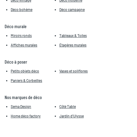
Déco vintage
Déco moderne
Déco bohème
Déco campagne
Déco murale
Miroirs ronds
Tableaux & Toiles
Affiches murales
Étagères murales
Déco à poser
Petits objets déco
Vases et soliflores
Paniers & Corbeilles
Nos marques de déco
Sema Design
Côté Table
Home déco factory
Jardin d'Ulysse