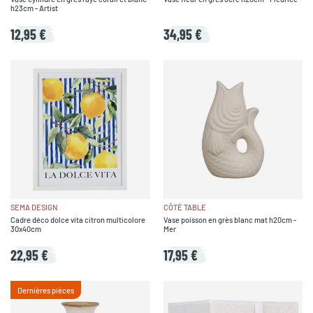
h23cm - Artist
12,95 €
34,95 €
SEMA DESIGN
CÔTÉ TABLE
Cadre déco dolce vita citron multicolore
Vase poisson en grès blanc mat h20cm -
30x40cm
Mer
22,95 €
17,95 €
Dernières pièces