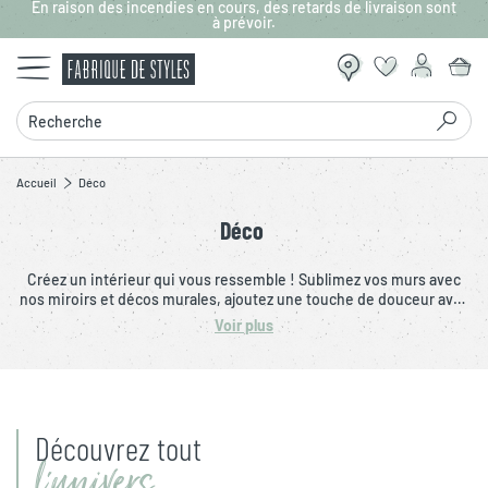
En raison des incendies en cours, des retards de livraison sont
Aller au contenu principal
à prévoir.
Recherche
Accueil
Déco
Déco
Créez un intérieur qui vous ressemble ! Sublimez vos murs avec
nos miroirs et décos murales, ajoutez une touche de douceur avec
nos tapis et vases et trouvez des objets déco uniques pour votre
Voir plus
maison. Que vous souhaitez redécorer votre chambre, salon ou
salle de bain, vous ferez le pleins d'idées déco tendances sur
Fabrique de Styles.
Découvrez tout
l'univers