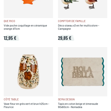
QUE RICO
COMPTOIR DE FAMILLE
Vide poche coquillage en céramique
Déco oiseau x3 en fer multicolore -
orange d11cm
Campagne
12,95 €
29,85 €
CÔTÉ TABLE
SEMA DESIGN
Vase fleur en grès vert et brun h25cm -
Tapis en coton beige et émeraude
Fleurice
90x60cm - Nomadea