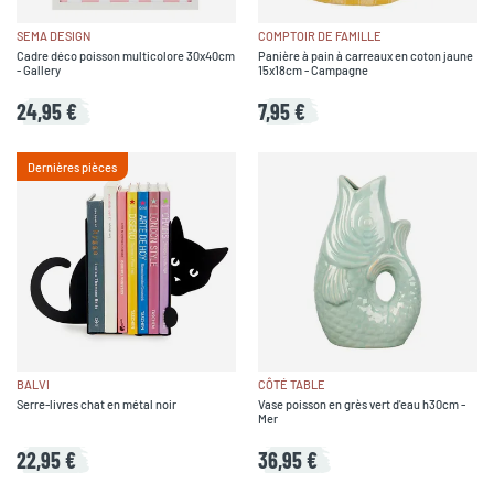
SEMA DESIGN
COMPTOIR DE FAMILLE
Cadre déco poisson multicolore 30x40cm
Panière à pain à carreaux en coton jaune
- Gallery
15x18cm - Campagne
24,95 €
7,95 €
Dernières pièces
BALVI
CÔTÉ TABLE
Serre-livres chat en métal noir
Vase poisson en grès vert d'eau h30cm -
Mer
22,95 €
36,95 €