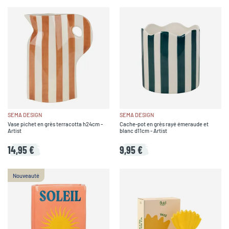
SEMA DESIGN
SEMA DESIGN
Vase pichet en grès terracotta h24cm -
Cache-pot en grès rayé émeraude et
Artist
blanc d11cm - Artist
14,95 €
9,95 €
Nouveauté