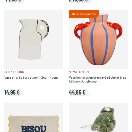
Dernières pièces
SEMA DESIGN
SEMA DESIGN
Vase en grès écru et noir h24cm - Lumi
Vase homards en grès rayé pêche et bleu
h25cm - Jungle pop
14,95 €
44,95 €