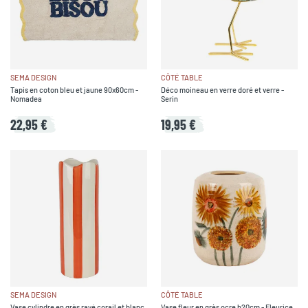
SEMA DESIGN
CÔTÉ TABLE
Tapis en coton bleu et jaune 90x60cm -
Déco moineau en verre doré et verre -
Nomadea
Serin
22,95 €
19,95 €
SEMA DESIGN
CÔTÉ TABLE
Vase cylindre en grès rayé corail et blanc
Vase fleur en grès ocre h20cm - Fleurice