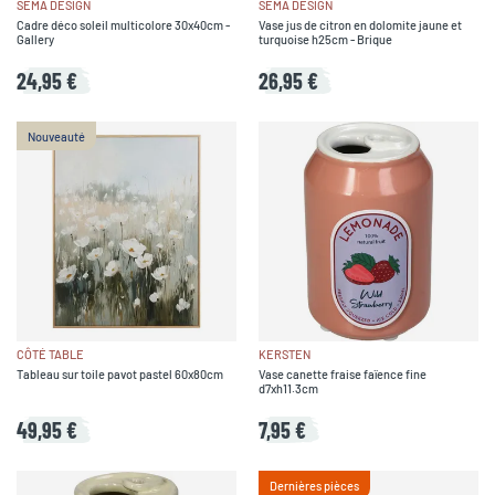
SEMA DESIGN
SEMA DESIGN
Cadre déco soleil multicolore 30x40cm -
Vase jus de citron en dolomite jaune et
Gallery
turquoise h25cm - Brique
24,95 €
26,95 €
Nouveauté
CÔTÉ TABLE
KERSTEN
Tableau sur toile pavot pastel 60x80cm
Vase canette fraise faïence fine
d7xh11.3cm
49,95 €
7,95 €
Dernières pièces