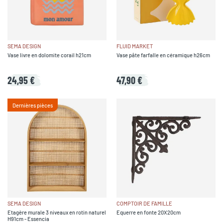
SEMA DESIGN
FLUID MARKET
Vase livre en dolomite corail h21cm
Vase pâte farfalle en céramique h26cm
24,95 €
47,90 €
Dernières pièces
SEMA DESIGN
COMPTOIR DE FAMILLE
Etagère murale 3 niveaux en rotin naturel
Equerre en fonte 20X20cm
H91cm - Essencia