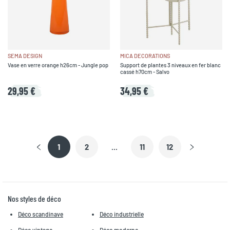
SEMA DESIGN
MICA DECORATIONS
Vase en verre orange h26cm - Jungle pop
Support de plantes 3 niveaux en fer blanc
cassé h70cm - Salvo
29,95 €
34,95 €
1
2
...
11
12
Nos styles de déco
Déco scandinave
Déco industrielle