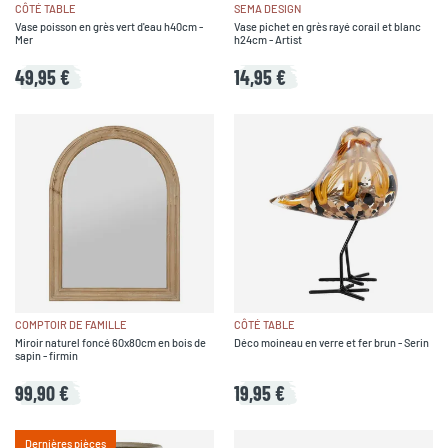
CÔTÉ TABLE
SEMA DESIGN
Vase poisson en grès vert d'eau h40cm -
Vase pichet en grès rayé corail et blanc
Mer
h24cm - Artist
49,95 €
14,95 €
COMPTOIR DE FAMILLE
CÔTÉ TABLE
Miroir naturel foncé 60x80cm en bois de
Déco moineau en verre et fer brun - Serin
sapin - firmin
99,90 €
19,95 €
Dernières pièces