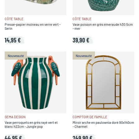
CÔTÉ TABLE
CÔTÉ TABLE
Presse-papier moineau en verre vert -
Vase poisson en grès émeraude h30.5cm
Serin
- mer
14,95 €
39,90 €
Nouveauté
Nouveauté
SEMA DESIGN
COMPTOIR DE FAMILLE
Vase perroquets en grès rayé vert et
Miroir arche en paulownia doré 90x140cm
blanc h22cm - Jungle pop
- Charmet
44,95 €
249,90 €