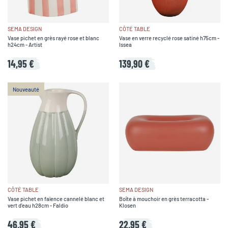
SEMA DESIGN
CÔTÉ TABLE
Vase pichet en grès rayé rose et blanc
Vase en verre recyclé rose satiné h75cm -
h24cm - Artist
Issea
14,95 €
139,90 €
Nouveauté
CÔTÉ TABLE
SEMA DESIGN
Vase pichet en faïence cannelé blanc et
Boîte à mouchoir en grès terracotta -
vert d'eau h28cm - Faldio
Klosen
46,95 €
22,95 €