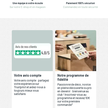
Une équipe à votre écoute
Paiement 100% sécurisé
Sur notre E-shop et en magasin
Commandez en toute sécurité
Votre avis compte
Notre programme de
fidélité
Votre avis compte : partagez
votre expérience sur
Passionné de déco, novice
Trustpilot et aidez-nous à
en pleine découverte ou pro
toujours mieux vous
en devenir : bienvenue au
satisfaire.
club ! Inscrivez-vous au
programme et recevez 10€
sur votre première
commande*