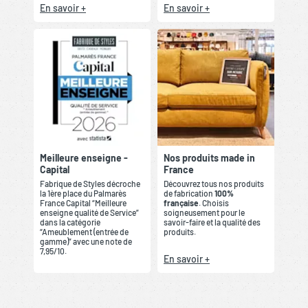
En savoir +
En savoir +
Meilleure enseigne -
Nos produits made in
Capital
France
Fabrique de Styles décroche
Découvrez tous nos produits
la 1ère place du Palmarès
de fabrication
100%
France Capital “Meilleure
française
. Choisis
enseigne qualité de Service”
soigneusement pour le
dans la catégorie
savoir-faire et la qualité des
“Ameublement (entrée de
produits.
gamme)” avec une note de
7,95/10.
En savoir +