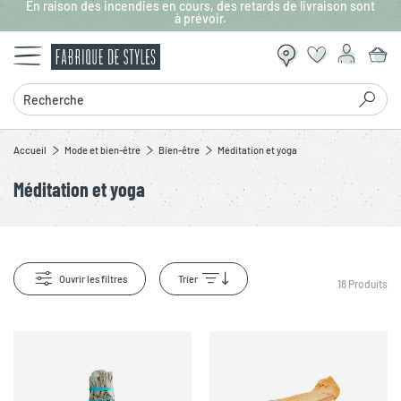
En raison des incendies en cours, des retards de livraison sont
Aller au contenu principal
à prévoir.
Recherche
Accueil
Mode et bien-être
Bien-être
Méditation et yoga
Méditation et yoga
Ouvrir les filtres
Trier
18
Produits