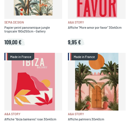
SEMA DESIGN
A&A STORY
Papier peint panoramique jungle
Affiche "More amor por favor" 30x40cm
tropicale 190x250cm - Gallery
109,00 €
9,95 €
Made in France
Made in France
A&A STORY
A&A STORY
Affiche "Ibiza baléares" rose 30x40cm
Affiche palmiers 30x40cm