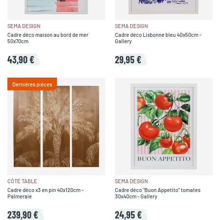
SEMA DESIGN
SEMA DESIGN
Cadre déco maison au bord de mer
Cadre déco Lisbonne bleu 40x50cm -
50x70cm
Gallery
43,90 €
29,95 €
Dernières pièces
CÔTÉ TABLE
SEMA DESIGN
Cadre déco x3 en pin 40x120cm -
Cadre déco "Buon Appetito" tomates
Palmeraie
30x40cm - Gallery
239,90 €
24,95 €