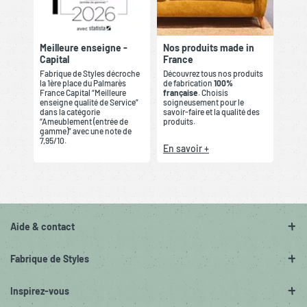
Meilleure enseigne -
Nos produits made in
Capital
France
Fabrique de Styles décroche
Découvrez tous nos produits
la 1ère place du Palmarès
de fabrication
100%
France Capital “Meilleure
française
. Choisis
enseigne qualité de Service”
soigneusement pour le
dans la catégorie
savoir-faire et la qualité des
“Ameublement (entrée de
produits.
gamme)” avec une note de
7,95/10.
En savoir +
Aide & contact
Fabrique de Styles
Inspirez-vous