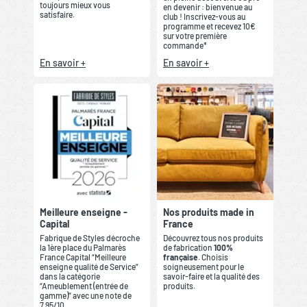
toujours mieux vous
en devenir : bienvenue au
satisfaire.
club ! Inscrivez-vous au
programme et recevez 10€
sur votre première
commande*
En savoir +
En savoir +
Meilleure enseigne -
Nos produits made in
Capital
France
Fabrique de Styles décroche
Découvrez tous nos produits
la 1ère place du Palmarès
de fabrication
100%
France Capital “Meilleure
française
. Choisis
enseigne qualité de Service”
soigneusement pour le
dans la catégorie
savoir-faire et la qualité des
“Ameublement (entrée de
produits.
gamme)” avec une note de
7,95/10.