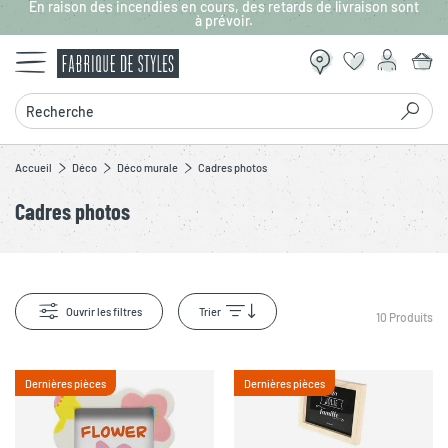
En raison des incendies en cours, des retards de livraison sont
Aller au contenu principal
à prévoir.
Recherche
Accueil
Déco
Déco murale
Cadres photos
Cadres photos
Ouvrir les filtres
Trier
10
Produits
Dernières pièces
Dernières pièces