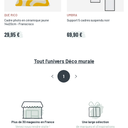
QUE RICO
UMBRA
Cadre photo en céramique jaune
Support 5 cadres suspendu noir
14x20cm - Franscisco
29,95 €
69,90 €
Tout l'univers
Déco murale
1
Plus de 30 magasins en France
Une large sélection
Venez nous rendre visite !
de marques et d'inspirations