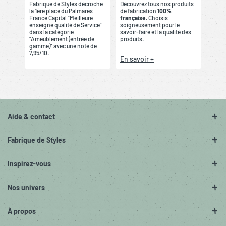
Fabrique de Styles décroche
Découvrez tous nos produits
la 1ère place du Palmarès
de fabrication
100%
France Capital “Meilleure
française
. Choisis
enseigne qualité de Service”
soigneusement pour le
dans la catégorie
savoir-faire et la qualité des
“Ameublement (entrée de
produits.
gamme)” avec une note de
7,95/10.
En savoir +
Aide & contact
Fabrique de Styles
Inspirez-vous
Nos univers
A propos