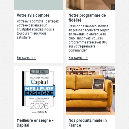
Votre avis compte
Notre programme de
fidélité
Votre avis compte : partagez
votre expérience sur
Passionné de déco, novice
Trustpilot et aidez-nous à
en pleine découverte ou pro
toujours mieux vous
en devenir : bienvenue au
satisfaire.
club ! Inscrivez-vous au
programme et recevez 10€
sur votre première
commande*
En savoir +
En savoir +
Meilleure enseigne -
Nos produits made in
Capital
France