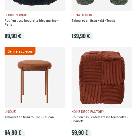
HOUSE NORDIC
SEMA DESIGN
Pouf en tissu bouclette bleu marine -
Tabouret en tissu kaki - Tessia
Paris
89,90 €
139,90 €
Dernières pièces
UNIQUE
HOME DÉCO FACTORY
Tabouret en tissu rouille - Pelican
Pouf en tissu côtelé tressé terracotta -
Scarlett
64,90 €
59,90 €