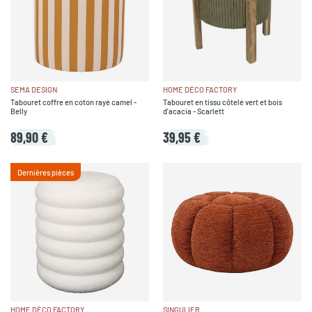
SEMA DESIGN
HOME DÉCO FACTORY
Tabouret coffre en coton rayé camel -
Tabouret en tissu côtelé vert et bois
Belly
d'acacia - Scarlett
89,90 €
39,95 €
Dernières pièces
HOME DÉCO FACTORY
SINGULIER