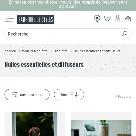
En raison des incendies en cours, des retards de livraison sont
Aller au contenu principal
à prévoir.
Recherche
Accueil
Mode et bien-être
Bien-être
Huiles essentielles et diffuseurs
Huiles essentielles et diffuseurs
Ouvrir les filtres
Trier
4
Produits