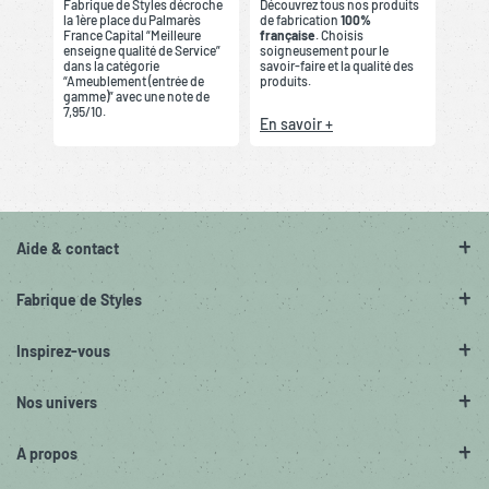
Fabrique de Styles décroche
Découvrez tous nos produits
la 1ère place du Palmarès
de fabrication
100%
France Capital “Meilleure
française
. Choisis
enseigne qualité de Service”
soigneusement pour le
dans la catégorie
savoir-faire et la qualité des
“Ameublement (entrée de
produits.
gamme)” avec une note de
7,95/10.
En savoir +
Aide & contact
Fabrique de Styles
Inspirez-vous
Nos univers
A propos