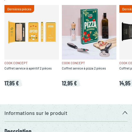
Dernières pièces
Derniè
COOK CONCEPT
COOK CONCEPT
COOK C
Coffret service à apéritif 2 pièces
Coffret service à pizza 2 pièces
Coffret p
17,95 €
12,95 €
14,95
Informations sur le produit
Description