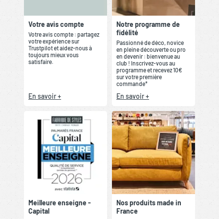
Votre avis compte
Notre programme de
fidélité
Votre avis compte : partagez
votre expérience sur
Passionné de déco, novice
Trustpilot et aidez-nous à
en pleine découverte ou pro
toujours mieux vous
en devenir : bienvenue au
satisfaire.
club ! Inscrivez-vous au
programme et recevez 10€
sur votre première
commande*
En savoir +
En savoir +
Meilleure enseigne -
Nos produits made in
Capital
France