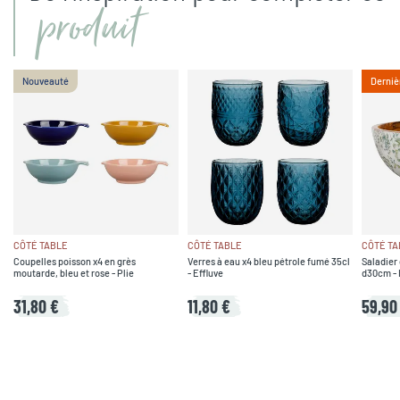
produit
Nouveauté
Derniè
CÔTÉ TABLE
CÔTÉ TABLE
CÔTÉ TA
Coupelles poisson x4 en grès
Verres à eau x4 bleu pétrole fumé 35cl
Saladier 
moutarde, bleu et rose - Plie
- Effluve
d30cm - 
31,80 €
11,80 €
59,90