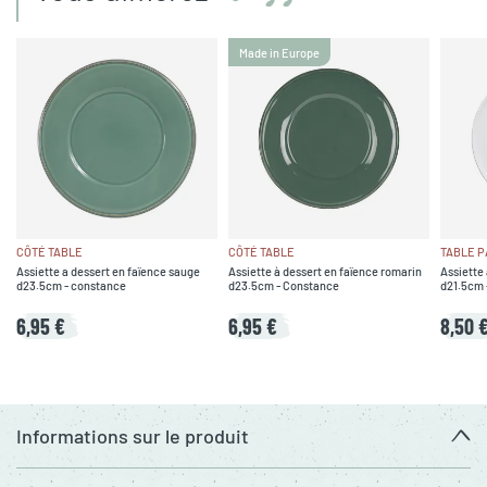
Made in Europe
CÔTÉ TABLE
CÔTÉ TABLE
TABLE P
Assiette a dessert en faïence sauge
Assiette à dessert en faïence romarin
Assiette 
d23.5cm - constance
d23.5cm - Constance
d21.5cm 
6,95 €
6,95 €
8,50 
Informations sur le produit