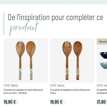
De l’inspiration pour compléter ce
produit
Nouve
CÔTÉ TABLE
CÔTÉ TABLE
CÔTÉ TA
Couverts à salade en bois d'acacia
Couverts à salade en bois d'acacia -
Coupelle
écru et vert - Herbier
Fleur
moutarde,
19,95 €
19,95 €
31,80