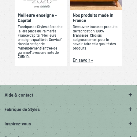
Meilleure enseigne -
Nos produits made in
Capital
France
Fabrique de Styles décroche
Découvrez tous nos produits
la 1ère place du Palmarès
de fabrication
100%
France Capital “Meilleure
française
. Choisis
enseigne qualité de Service”
soigneusement pour le
dans la catégorie
savoir-faire et la qualité des
“Ameublement (entrée de
produits.
gamme)” avec une note de
7,95/10.
En savoir +
Aide & contact
Fabrique de Styles
Inspirez-vous