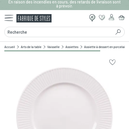
En raison des incendies en cours, des retards de livraison sont
Aller au contenu principal
à prévoir.
Recherche
Accueil
Arts de la table
Vaisselle
Assiettes
Assiette à dessert en porcelaine
Zoomer sur l'image