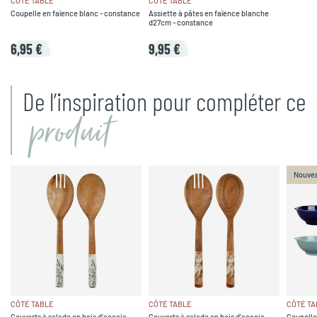
CÔTÉ TABLE
CÔTÉ TABLE
Coupelle en faïence blanc - constance
Assiette à pâtes en faïence blanche
d27cm - constance
6,95 €
9,95 €
De l’inspiration pour compléter ce
produit
Nouve
CÔTÉ TABLE
CÔTÉ TABLE
CÔTÉ TA
Couverts à salade en bois d'acacia
Couverts à salade en bois d'acacia -
Coupelle