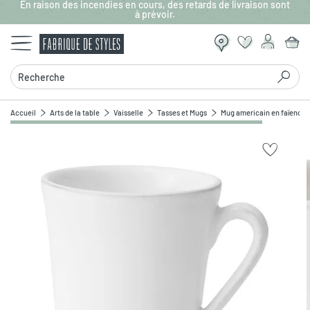
En raison des incendies en cours, des retards de livraison sont
Aller au contenu principal
à prévoir.
Recherche
Accueil
Arts de la table
Vaisselle
Tasses et Mugs
Mug americain en faïence 
Zoomer sur l'image