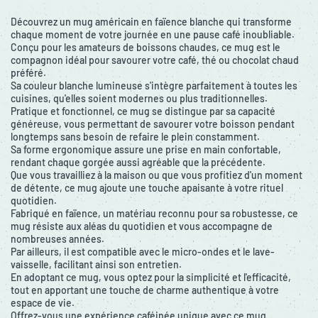
Découvrez un mug américain en faïence blanche qui transforme
chaque moment de votre journée en une pause café inoubliable.
Conçu pour les amateurs de boissons chaudes, ce mug est le
compagnon idéal pour savourer votre café, thé ou chocolat chaud
préféré.
Sa couleur blanche lumineuse s'intègre parfaitement à toutes les
cuisines, qu'elles soient modernes ou plus traditionnelles.
Pratique et fonctionnel, ce mug se distingue par sa capacité
généreuse, vous permettant de savourer votre boisson pendant
longtemps sans besoin de refaire le plein constamment.
Sa forme ergonomique assure une prise en main confortable,
rendant chaque gorgée aussi agréable que la précédente.
Que vous travailliez à la maison ou que vous profitiez d'un moment
de détente, ce mug ajoute une touche apaisante à votre rituel
quotidien.
Fabriqué en faïence, un matériau reconnu pour sa robustesse, ce
mug résiste aux aléas du quotidien et vous accompagne de
nombreuses années.
Par ailleurs, il est compatible avec le micro-ondes et le lave-
vaisselle, facilitant ainsi son entretien.
En adoptant ce mug, vous optez pour la simplicité et l'efficacité,
tout en apportant une touche de charme authentique à votre
espace de vie.
Offrez-vous une expérience caféinée unique avec ce mug