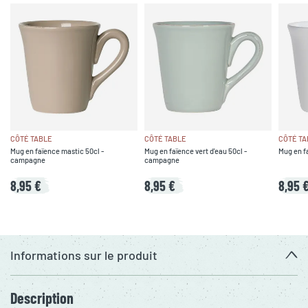
CÔTÉ TABLE
CÔTÉ TABLE
CÔTÉ TA
Mug en faïence mastic 50cl -
Mug en faïence vert d'eau 50cl -
Mug en f
campagne
campagne
8,95 €
8,95 €
8,95 
Informations sur le produit
Description