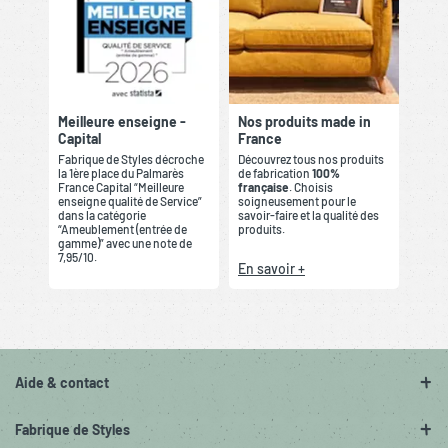
Meilleure enseigne -
Nos produits made in
Capital
France
Fabrique de Styles décroche
Découvrez tous nos produits
la 1ère place du Palmarès
de fabrication
100%
France Capital “Meilleure
française
. Choisis
enseigne qualité de Service”
soigneusement pour le
dans la catégorie
savoir-faire et la qualité des
“Ameublement (entrée de
produits.
gamme)” avec une note de
7,95/10.
En savoir +
Aide & contact
Fabrique de Styles