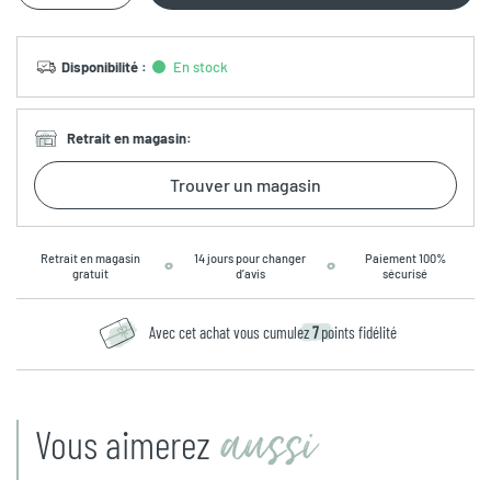
Disponibilité
:
En stock
Retrait en magasin
:
Trouver un magasin
Retrait en magasin
14 jours pour changer
Paiement 100%
gratuit
d’avis
sécurisé
Avec cet achat vous cumulez
7
points fidélité
aussi
Vous aimerez