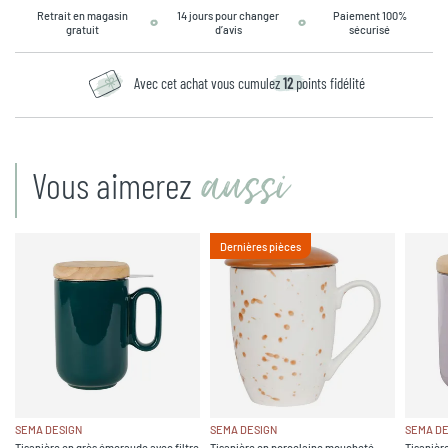
Retrait en magasin
14 jours pour changer
Paiement 100%
gratuit
d’avis
sécurisé
Avec cet achat vous cumulez
12
points fidélité
aussi
Vous aimerez
Dernières pièces
SEMA DESIGN
SEMA DESIGN
SEMA DE
Tisanière en grès émeraude avec filtre
Tisanière en porcelaine moucheté
Tisanière