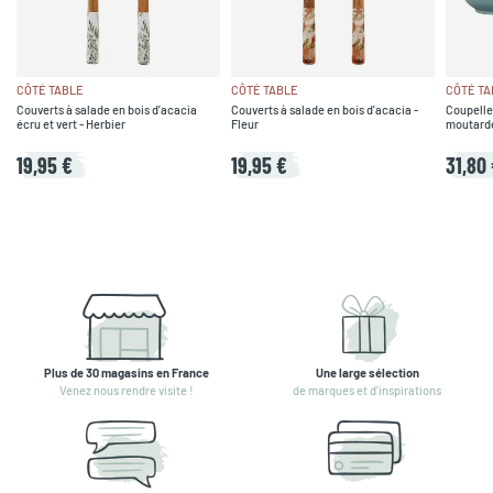
CÔTÉ TABLE
CÔTÉ TABLE
CÔTÉ TA
Couverts à salade en bois d'acacia
Couverts à salade en bois d'acacia -
Coupelle
écru et vert - Herbier
Fleur
moutarde,
19,95 €
19,95 €
31,80
Plus de 30 magasins en France
Une large sélection
Venez nous rendre visite !
de marques et d'inspirations