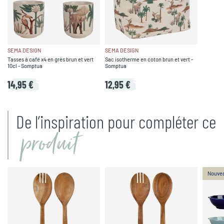
SEMA DESIGN
SEMA DESIGN
Tasses à café x4 en grès brun et vert
Sac isotherme en coton brun et vert -
10cl - Somptua
Somptua
14,95 €
12,95 €
De l’inspiration pour compléter ce
produit
Nouve