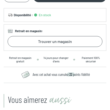
Disponibilité
:
En stock
Retrait en magasin
:
Trouver un magasin
Retrait en magasin
14 jours pour changer
Paiement 100%
gratuit
d’avis
sécurisé
Avec cet achat vous cumulez
22
points fidélité
aussi
Vous aimerez