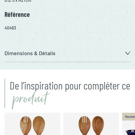
D12.5 x H27cm
Référence
40463
Dimensions & Détails
De l’inspiration pour compléter ce
produit
Nouve