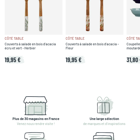
CÔTÉ TABLE
CÔTÉ TABLE
CÔTÉ TA
Couverts à salade en bois d'acacia
Couverts à salade en bois d'acacia -
Coupelle
écru et vert - Herbier
Fleur
moutarde,
19,95 €
19,95 €
31,80
Plus de 30 magasins en France
Une large sélection
Venez nous rendre visite !
de marques et d'inspirations