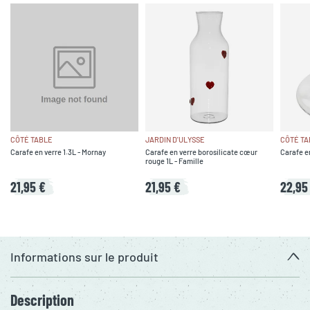
CÔTÉ TABLE
JARDIN D'ULYSSE
CÔTÉ TA
Carafe en verre 1.3L - Mornay
Carafe en verre borosilicate cœur
Carafe en
rouge 1L - Famille
21,95 €
21,95 €
22,95
Informations sur le produit
Description