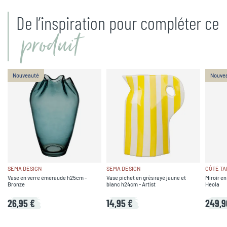
De l’inspiration pour compléter ce
produit
Nouveauté
Nouve
SEMA DESIGN
SEMA DESIGN
CÔTÉ TA
Vase en verre émeraude h25cm -
Vase pichet en grès rayé jaune et
Miroir en
Bronze
blanc h24cm - Artist
Heola
26,95 €
14,95 €
249,9