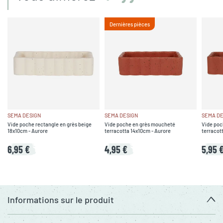
Dernières pièces
SEMA DESIGN
SEMA DESIGN
SEMA DE
Vide poche rectangle en grès beige
Vide poche en grès moucheté
Vide poc
18x10cm - Aurore
terracotta 14x10cm - Aurore
terracot
6,95 €
4,95 €
5,95 
Informations sur le produit