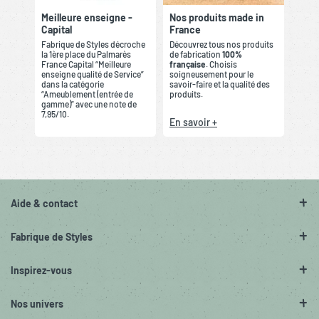
Meilleure enseigne -
Nos produits made in
Capital
France
Fabrique de Styles décroche
Découvrez tous nos produits
la 1ère place du Palmarès
de fabrication
100%
France Capital “Meilleure
française
. Choisis
enseigne qualité de Service”
soigneusement pour le
dans la catégorie
savoir-faire et la qualité des
“Ameublement (entrée de
produits.
gamme)” avec une note de
7,95/10.
En savoir +
Aide & contact
Fabrique de Styles
Inspirez-vous
Nos univers