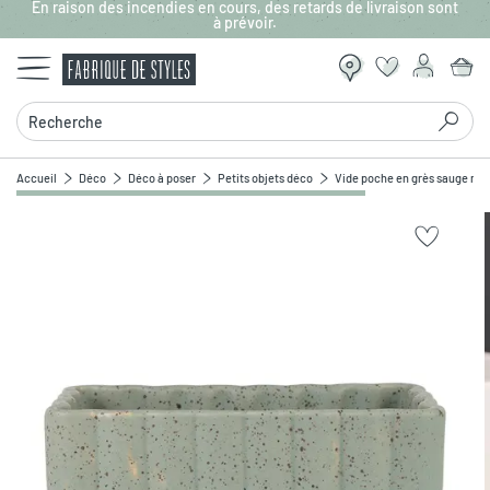
En raison des incendies en cours, des retards de livraison sont
Aller au contenu principal
à prévoir.
Recherche
Accueil
Déco
Déco à poser
Petits objets déco
Vide poche en grès sauge mo
Zoomer sur l'image