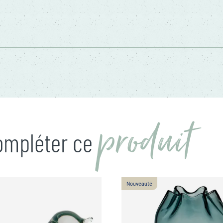
produit
compléter ce
Nouveauté