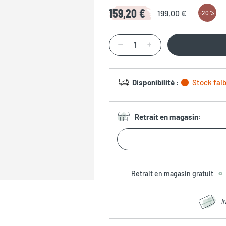
159,20 €
199,00 €
-
20 %
Disponibilité
:
Stock faib
Retrait en magasin
:
Retrait en magasin gratuit
A