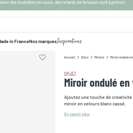
aison des incendies en cours, des retards de livraison sont à prévoir.
Inspirations
ade in France
Nos marques
Accueil
Déco
Miroirs
Miroir ondulé e
OPJET
Miroir ondulé en
Ajoutez une touche de créativité
miroir en velours blanc cassé.
En savoir plus