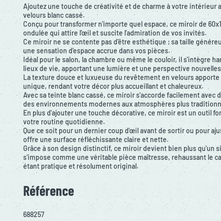
Ajoutez une touche de créativité et de charme à votre intérieur
velours blanc cassé.
Conçu pour transformer n'importe quel espace, ce miroir de 60
ondulée qui attire l'œil et suscite l'admiration de vos invités.
Ce miroir ne se contente pas d'être esthétique ; sa taille géné
une sensation d'espace accrue dans vos pièces.
Idéal pour le salon, la chambre ou même le couloir, il s'intègre
lieux de vie, apportant une lumière et une perspective nouvelles
La texture douce et luxueuse du revêtement en velours apporte
unique, rendant votre décor plus accueillant et chaleureux.
Avec sa teinte blanc cassé, ce miroir s'accorde facilement avec d
des environnements modernes aux atmosphères plus traditionn
En plus d'ajouter une touche décorative, ce miroir est un outil f
votre routine quotidienne.
Que ce soit pour un dernier coup d'œil avant de sortir ou pour ajus
offre une surface réfléchissante claire et nette.
Grâce à son design distinctif, ce miroir devient bien plus qu'un s
s'impose comme une véritable pièce maîtresse, rehaussant le car
étant pratique et résolument original.
Référence
688257