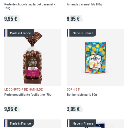
Perle de chocolat au lait et caramel -
Amande caramel fds 170g
170g
9,95 €
9,95 €
Made in France
Made in France
LE COMPTOIR DE MATHILDE
SOPHIE M
Perle croustillante feuilletine 170g
Bonbons bio paris 80g
9,95 €
3,95 €
Made in France
Made in France