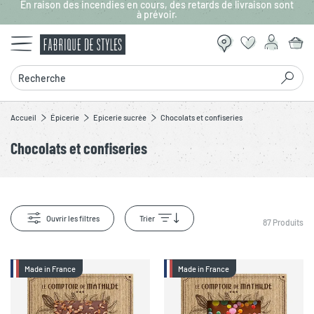
En raison des incendies en cours, des retards de livraison sont
Aller au contenu principal
à prévoir.
Recherche
Accueil
Épicerie
Epicerie sucrée
Chocolats et confiseries
Chocolats et confiseries
Ouvrir les filtres
Trier
87
Produits
Made in France
Made in France