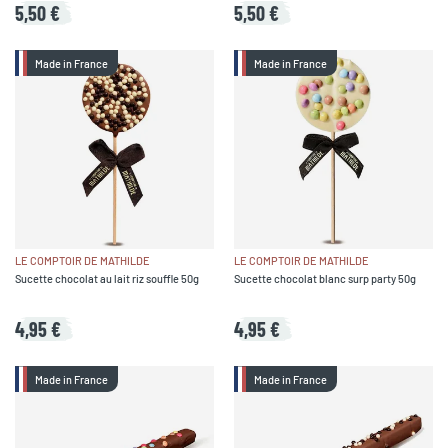
5,50 €
5,50 €
Made in France
Made in France
LE COMPTOIR DE MATHILDE
LE COMPTOIR DE MATHILDE
Sucette chocolat au lait riz souffle 50g
Sucette chocolat blanc surp party 50g
4,95 €
4,95 €
Made in France
Made in France