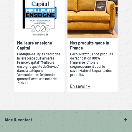
Meilleure enseigne -
Nos produits made in
Capital
France
Fabrique de Styles décroche
Découvrez tous nos produits
la 1ère place du Palmarès
de fabrication
100%
France Capital “Meilleure
française
. Choisis
enseigne qualité de Service”
soigneusement pour le
dans la catégorie
savoir-faire et la qualité des
“Ameublement (entrée de
produits.
gamme)” avec une note de
7,95/10.
En savoir +
Aide & contact