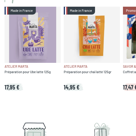
Made in France
Made in France
Promo
ATELIER MARTA
ATELIER MARTA
SAVOR &
Préparation pour Ube latte 125g
Préparation pour chaï latté 125gr
Coffret 
17,95 €
14,95 €
17,47 