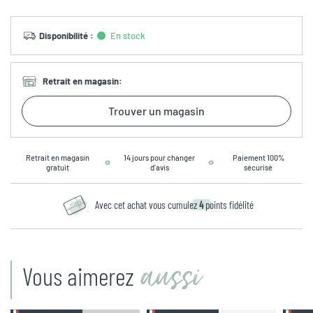
Disponibilité
:
En stock
Retrait en magasin
:
Trouver un magasin
Retrait en magasin
14 jours pour changer
Paiement 100%
gratuit
d’avis
sécurisé
Avec cet achat vous cumulez
4
points fidélité
aussi
Vous aimerez