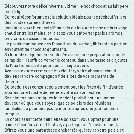
Découvrez notre délice hivernal ultime : le hot chocolat au lait père
noël 30g.
Ce régal réconfortant est la solution idéale pour se réchauffer lors
des froides soirées d’hiver.
Imaginez-vous bien installé au coin du feu, une tasse de breuvage
chaud entre les mains, et laissez-vous emporter par les arômes
enivrants du cacao onctueux.
Le plaisir commence dès l'ouverture du sachet, libérant un parfum
envoûtant de chocolat gourmand.
Sa formule soigneusement dosée assure une préparation simple
et rapide : il suffit de verser le contenu dans une tasse et d'ajouter
de l'eau frémissante pour que la magie opère.
Avec sa texture crémeuse et veloutée, votre chocolat chaud
deviendra votre compagnon fidèle lors de vos moments de
détente.
Ce produit est conçu spécialement pour les fêtes de fin d'année,
ajoutant une touche de féérie à votre saison festive.
Ses dimensions pratiques le rendent parfait pour un instant
douceur où que vous soyez, que ce soit lors des réunions
familiales ou pour une pause méritée après une journée bien
remplie.
En choisissant cette délicieuse boisson, vous optez pour une
pause réconfortante et festive, à partager ou à savourer seul.
Offrez-vous une parenthèse enchantée qui ravira votre palais et