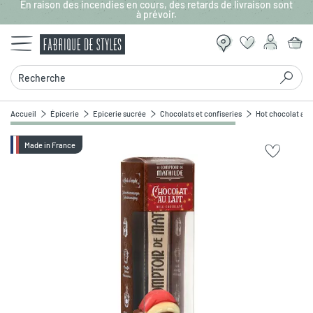
En raison des incendies en cours, des retards de livraison sont
Aller au contenu principal
à prévoir.
Recherche
Accueil
Épicerie
Epicerie sucrée
Chocolats et confiseries
Hot chocolat au l
Made in France
Zoomer sur l'image