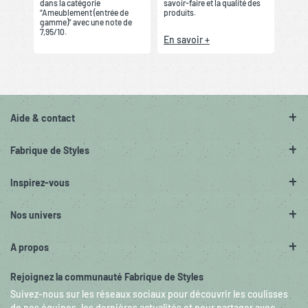
dans la catégorie
savoir-faire et la qualité des
“Ameublement (entrée de
produits.
gamme)” avec une note de
7,95/10.
En savoir +
Aide & contact
Fabrique de Styles
Inspirez-vous
Nos univers
A propos
Rejoignez la communauté Fabrique de Styles
Suivez-nous sur les réseaux sociaux pour découvrir les coulisses
de nos équipes, les dernières actualités et pour partager avec