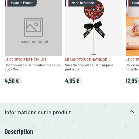
Made in France
Made in France
Made
LE COMPTOIR DE MATHILDE
LE COMPTOIR DE MATHILDE
LE COMP
Hot chocolat au lait bonhomme neige
Sucette chocolat au lait surprise
Saucisson
30g - Noel
partie 50g
noisette
4,50 €
4,95 €
12,95
Informations sur le produit
Description