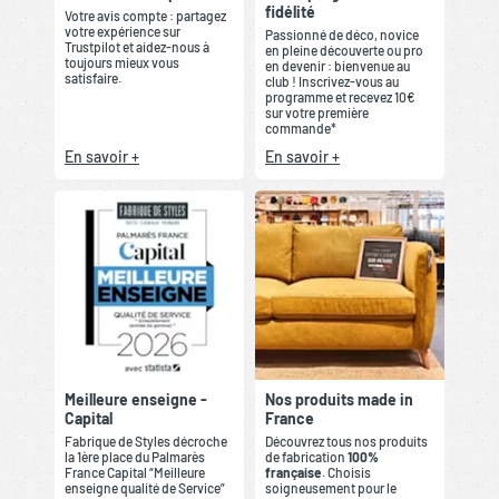
fidélité
Votre avis compte : partagez
votre expérience sur
Passionné de déco, novice
Trustpilot et aidez-nous à
en pleine découverte ou pro
toujours mieux vous
en devenir : bienvenue au
satisfaire.
club ! Inscrivez-vous au
programme et recevez 10€
sur votre première
commande*
En savoir +
En savoir +
Meilleure enseigne -
Nos produits made in
Capital
France
Fabrique de Styles décroche
Découvrez tous nos produits
la 1ère place du Palmarès
de fabrication
100%
France Capital “Meilleure
française
. Choisis
enseigne qualité de Service”
soigneusement pour le