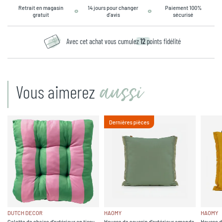
Retrait en magasin
14 jours pour changer
Paiement 100%
gratuit
d’avis
sécurisé
Avec cet achat vous cumulez
12
points fidélité
aussi
Vous aimerez
Dernières pièces
DUTCH DECOR
HAOMY
HAOMY
Galette de chaise d'extérieur en tissu
Housse de coussin d'extérieur amande
Housse d