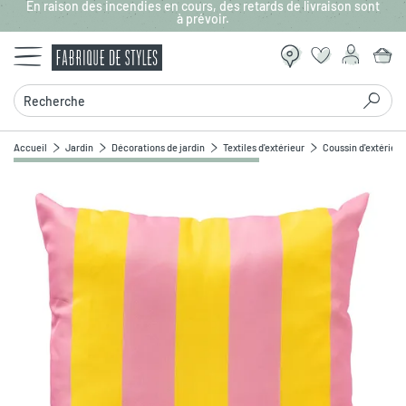
En raison des incendies en cours, des retards de livraison sont
Aller au contenu principal
à prévoir.
Recherche
Accueil
Jardin
Décorations de jardin
Textiles d'extérieur
Coussin d'extérieur
Zoomer sur l'image