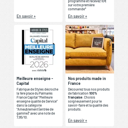
programme et recevez 10€
sur votre première
commande*
En savoir +
En savoir +
Meilleure enseigne -
Nos produits made in
Capital
France
Fabrique de Styles décroche
Découvrez tous nos produits
la 1ère place du Palmarès
de fabrication
100%
France Capital “Meilleure
française
. Choisis
enseigne qualité de Service”
soigneusement pour le
dans la catégorie
savoir-faire et la qualité des
“Ameublement (entrée de
produits.
gamme)” avec une note de
7,95/10.
En savoir +