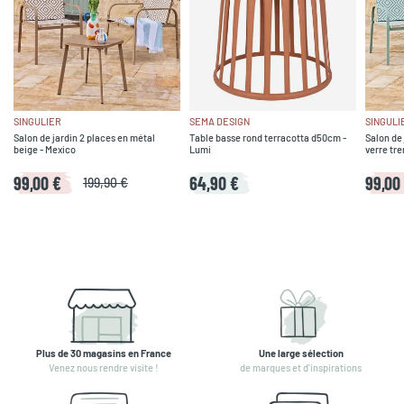
SINGULIER
SEMA DESIGN
SINGULI
Salon de jardin 2 places en métal
Table basse rond terracotta d50cm -
Salon de 
beige - Mexico
Lumi
verre tre
99,00 €
64,90 €
99,00
199,90 €
Plus de 30 magasins en France
Une large sélection
Venez nous rendre visite !
de marques et d'inspirations