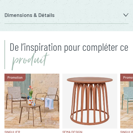
Dimensions & Détails
De l’inspiration pour compléter ce
produit
Promotion
Promo
SINGULIER
SEMA DESIGN
SINGULI