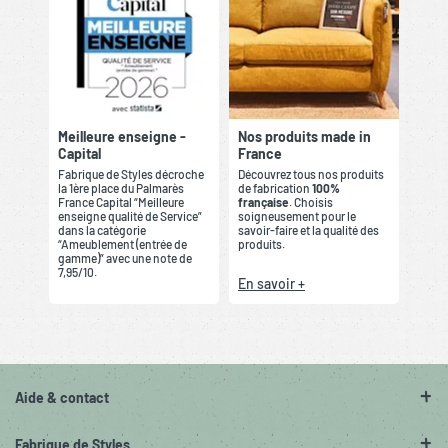
Meilleure enseigne -
Nos produits made in
Capital
France
Fabrique de Styles décroche
Découvrez tous nos produits
la 1ère place du Palmarès
de fabrication
100%
France Capital “Meilleure
française
. Choisis
enseigne qualité de Service”
soigneusement pour le
dans la catégorie
savoir-faire et la qualité des
“Ameublement (entrée de
produits.
gamme)” avec une note de
7,95/10.
En savoir +
Aide & contact
Fabrique de Styles