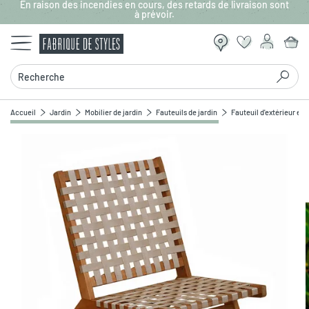
En raison des incendies en cours, des retards de livraison sont
Aller au contenu principal
à prévoir.
Recherche
Accueil
Jardin
Mobilier de jardin
Fauteuils de jardin
Fauteuil d'extérieur en 
Zoomer sur l'image