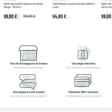
Salon de jardin 2 places en métal
Table basse rond terracotta d50cm -
Salon de 
beige - Mexico
Lumi
verre tre
99,00 €
64,90 €
99,00
199,90 €
Plus de 30 magasins en France
Une large sélection
Venez nous rendre visite !
de marques et d'inspirations
Une équipe à votre écoute
Paiement 100% sécurisé
Sur notre E-shop et en magasin
Commandez en toute sécurité