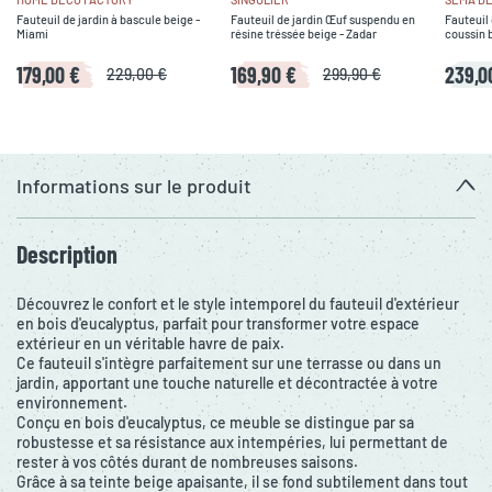
Fauteuil de jardin à bascule beige -
Fauteuil de jardin Œuf suspendu en
Fauteuil 
Miami
résine tréssée beige - Zadar
coussin 
179,00 €
169,90 €
239,0
229,00 €
299,90 €
Informations sur le produit
Description
Découvrez le confort et le style intemporel du fauteuil d'extérieur
en bois d'eucalyptus, parfait pour transformer votre espace
extérieur en un véritable havre de paix.
Ce fauteuil s'intègre parfaitement sur une terrasse ou dans un
jardin, apportant une touche naturelle et décontractée à votre
environnement.
Conçu en bois d'eucalyptus, ce meuble se distingue par sa
robustesse et sa résistance aux intempéries, lui permettant de
rester à vos côtés durant de nombreuses saisons.
Grâce à sa teinte beige apaisante, il se fond subtilement dans tout