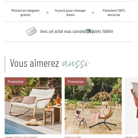
Retrait en magasin
14 jours pour changer
Paiement 100%
gratuit
d’avis
sécurisé
Avec cet achat vous cumulez
179
points fidélité
aussi
Vous aimerez
Promotion
Promotion
HOME DÉCO FACTORY
SINGULIER
SEMA DE