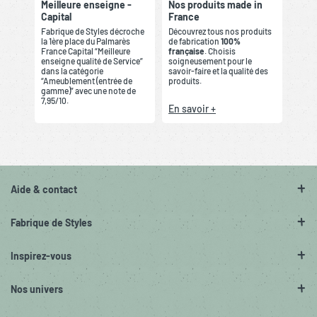
Meilleure enseigne -
Nos produits made in
Capital
France
Fabrique de Styles décroche
Découvrez tous nos produits
la 1ère place du Palmarès
de fabrication
100%
France Capital “Meilleure
française
. Choisis
enseigne qualité de Service”
soigneusement pour le
dans la catégorie
savoir-faire et la qualité des
“Ameublement (entrée de
produits.
gamme)” avec une note de
7,95/10.
En savoir +
Aide & contact
Fabrique de Styles
Inspirez-vous
Nos univers