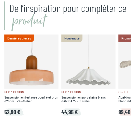
De l’inspiration pour compléter ce
produit
Dernières pièces
Nouveauté
Promo
SEMA DESIGN
SEMA DESIGN
OPJET
Suspension en fert rose poudré et brun
Suspension en porcelaine blanc
Abat-jou
d25cm E27 - Atelier
d31cm E27 - Clarelis
blanc d7
52,90 €
44,95 €
89,40