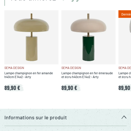
Derniè
SEMA DESIGN
SEMA DESIGN
SEMA DE
Lampe champignon en fer amande
Lampe champignon en fer émeraude
Lampe ch
h40cm E14x2 - Arty
et écru h40cm E14x2 - Arty
et écru 
89,90 €
89,90 €
89,90
Informations sur le produit