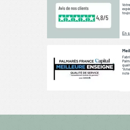
Votre
expér
toujo
En s
Mei
Fabri
Palma
quali
“Ame
note 