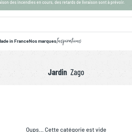
aison des incendies en cours, des retards de livraison sont à prévoir.
Inspirations
ade in France
Nos marques
Jardin
Zago
Oups… Cette catégorie est vide