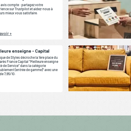
 avis compte : partagez votre
ience sur Trustpilot et aidez-nous à
urs mieux vous satisfaire.
avoir +
lleure enseigne - Capital
que de Styles décroche la 1ère place du
rès France Capital “Meilleure enseigne
té de Service” dans la catégorie
ublement (entrée de gamme)” avec une
de 7,95/10.