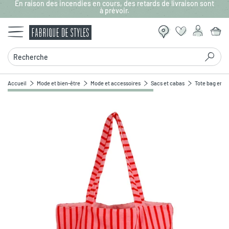
En raison des incendies en cours, des retards de livraison sont
Aller au contenu principal
à prévoir.
Recherche
Accueil
Mode et bien-être
Mode et accessoires
Sacs et cabas
Tote bag en c
Zoomer sur l'image