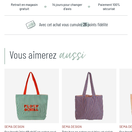
Retrait en magasin
14 jours pour changer
Paiement 100%
gratuit
d’avis
sécurisé
Avec cet achat vous cumulez
26
points fidélité
aussi
Vous aimerez
SEMA DESIGN
SEMA DESIGN
SEMA DE
Sac brodé "plouf&chill" en coton rayé
Tote bag en coton rayé bleu et violet -
Sac brodé