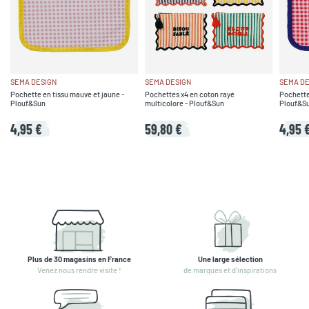
SEMA DESIGN
SEMA DESIGN
SEMA DE
Pochette en tissu mauve et jaune -
Pochettes x4 en coton rayé
Pochette 
Plouf&Sun
multicolore - Plouf&Sun
Plouf&S
4,95 €
59,80 €
4,95 
Plus de 30 magasins en France
Une large sélection
Venez nous rendre visite !
de marques et d'inspirations