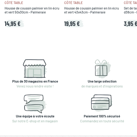
CÔTÉ TABLE
CÔTÉ TABLE
CÔTÉ TA
Housse de coussin palmier en lin écru
Housse de coussin palmier en lin écru
Set de ta
et vert 50x30cm - Palmeraie
et vert 43x43cm - Palmeraie
d38cm - 
14,95 €
19,95 €
3,95 
Plus de 30 magasins en France
Une large sélection
Venez nous rendre visite !
de marques et d'inspirations
Une équipe à votre écoute
Paiement 100% sécurisé
Sur notre E-shop et en magasin
Commandez en toute sécurité