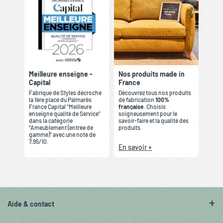
Meilleure enseigne -
Nos produits made in
Capital
France
Fabrique de Styles décroche
Découvrez tous nos produits
la 1ère place du Palmarès
de fabrication
100%
France Capital “Meilleure
française
. Choisis
enseigne qualité de Service”
soigneusement pour le
dans la catégorie
savoir-faire et la qualité des
“Ameublement (entrée de
produits.
gamme)” avec une note de
7,95/10.
En savoir +
Aide & contact