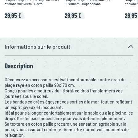
et blanc 90x170cm - Porto
90x180cm - Copacabana
et blanc
29,95 €
29,95 €
29,95
Informations sur le produit
Description
Découvrez un accessoire estival incontournable : notre drap de
plage rayé en coton paille 90x170 cm.
Conçu pour les amoureux du littoral, ce drap transformera vos
journées sous le soleil.
Les bandes colorées égayent vos sorties à la mer, tout en reflétant
un esprit joyeux et insouciant.
Idéal pour s'allonger confortablement sur le sable ou à la piscine, ce
drap offre l'espace nécessaire pour vous détendre pleinement.
Sa texture en coton paille procure une sensation agréable sur la
peau, vous assurant confort et bien-être durant vos moments de
relaxation.