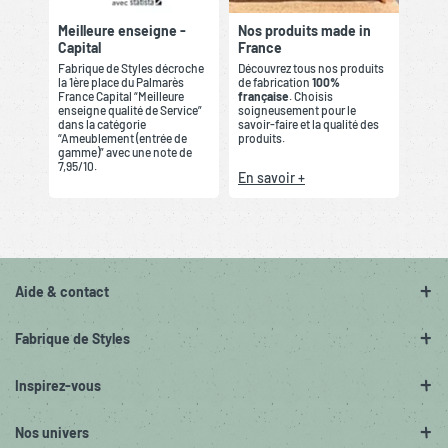
Meilleure enseigne -
Nos produits made in
Capital
France
Fabrique de Styles décroche
Découvrez tous nos produits
la 1ère place du Palmarès
de fabrication
100%
France Capital “Meilleure
française
. Choisis
enseigne qualité de Service”
soigneusement pour le
dans la catégorie
savoir-faire et la qualité des
“Ameublement (entrée de
produits.
gamme)” avec une note de
7,95/10.
En savoir +
Aide & contact
Fabrique de Styles
Inspirez-vous
Nos univers