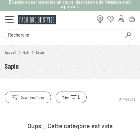
En raison des incendies en cours, des retards de livraison sont
Aller au contenu principal
à prévoir.
Recherche
Accueil
Noël
Sapin
Sapin
Ouvrir les filtres
Trier
0
Produits
Oups… Cette catégorie est vide