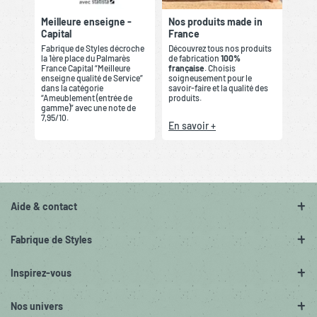
Meilleure enseigne -
Nos produits made in
Capital
France
Fabrique de Styles décroche
Découvrez tous nos produits
la 1ère place du Palmarès
de fabrication
100%
France Capital “Meilleure
française
. Choisis
enseigne qualité de Service”
soigneusement pour le
dans la catégorie
savoir-faire et la qualité des
“Ameublement (entrée de
produits.
gamme)” avec une note de
7,95/10.
En savoir +
Aide & contact
Fabrique de Styles
Inspirez-vous
Nos univers