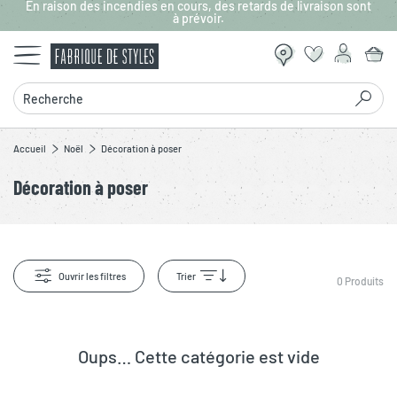
En raison des incendies en cours, des retards de livraison sont
Aller au contenu principal
à prévoir.
Recherche
Accueil
Noël
Décoration à poser
Décoration à poser
Ouvrir les filtres
Trier
0
Produits
Oups… Cette catégorie est vide