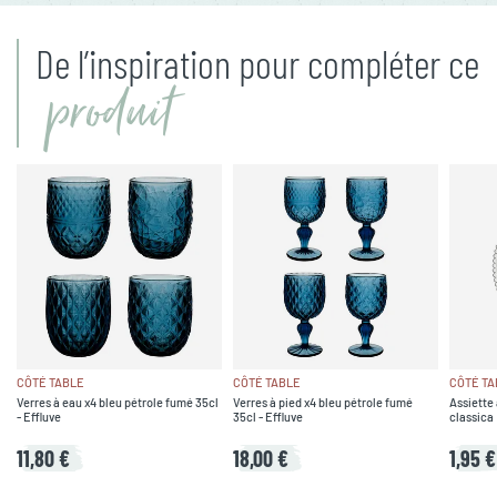
De l’inspiration pour compléter ce
produit
CÔTÉ TABLE
CÔTÉ TABLE
CÔTÉ TA
Verres à eau x4 bleu pétrole fumé 35cl
Verres à pied x4 bleu pétrole fumé
Assiette 
- Effluve
35cl - Effluve
classica
11,80 €
18,00 €
1,95 €