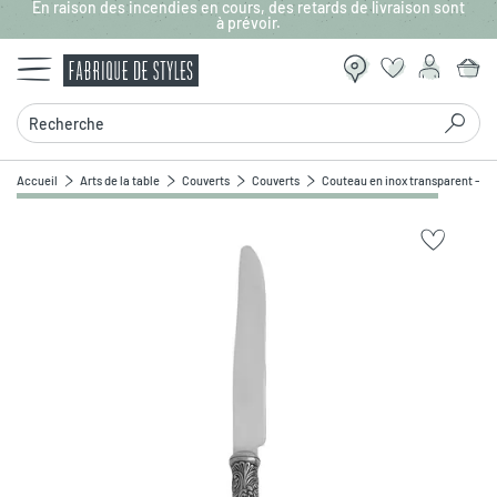
En raison des incendies en cours, des retards de livraison sont
Aller au contenu principal
à prévoir.
Recherche
Accueil
Arts de la table
Couverts
Couverts
Couteau en inox transparent - b
Zoomer sur l'image