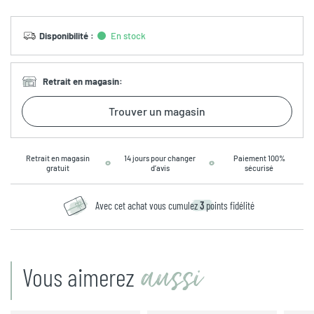
Disponibilité
:
En stock
Retrait en magasin
:
Trouver un magasin
Retrait en magasin
14 jours pour changer
Paiement 100%
gratuit
d’avis
sécurisé
Avec cet achat vous cumulez
3
points fidélité
aussi
Vous aimerez