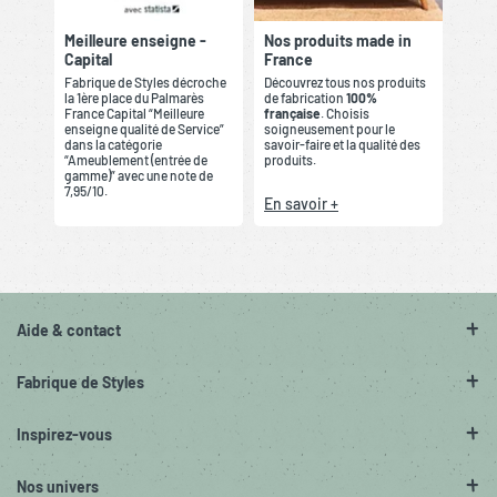
Meilleure enseigne -
Nos produits made in
Capital
France
Fabrique de Styles décroche
Découvrez tous nos produits
la 1ère place du Palmarès
de fabrication
100%
France Capital “Meilleure
française
. Choisis
enseigne qualité de Service”
soigneusement pour le
dans la catégorie
savoir-faire et la qualité des
“Ameublement (entrée de
produits.
gamme)” avec une note de
7,95/10.
En savoir +
Aide & contact
Fabrique de Styles
Inspirez-vous
Nos univers