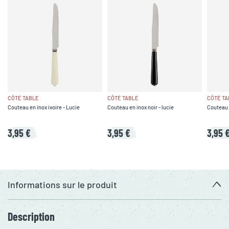
CÔTÉ TABLE
CÔTÉ TABLE
CÔTÉ TA
Couteau en inox ivoire - Lucie
Couteau en inox noir - lucie
Couteau e
3,95 €
3,95 €
3,95 
Informations sur le produit
Description