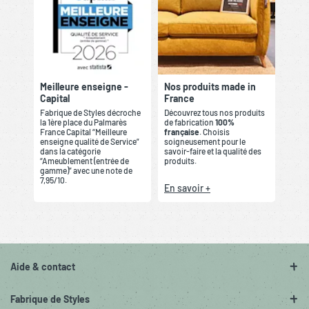
Meilleure enseigne -
Nos produits made in
Capital
France
Fabrique de Styles décroche
Découvrez tous nos produits
la 1ère place du Palmarès
de fabrication
100%
France Capital “Meilleure
française
. Choisis
enseigne qualité de Service”
soigneusement pour le
dans la catégorie
savoir-faire et la qualité des
“Ameublement (entrée de
produits.
gamme)” avec une note de
7,95/10.
En savoir +
Aide & contact
Fabrique de Styles