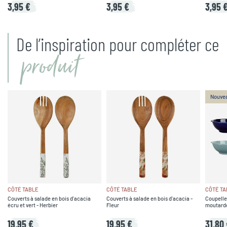
3,95 €
3,95 €
3,95 
De l’inspiration pour compléter ce
produit
Nouve
CÔTÉ TABLE
CÔTÉ TABLE
CÔTÉ TA
Couverts à salade en bois d'acacia
Couverts à salade en bois d'acacia -
Coupelle
écru et vert - Herbier
Fleur
moutarde,
19,95 €
19,95 €
31,80