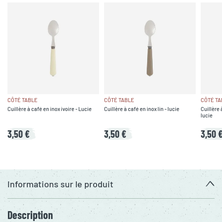
CÔTÉ TABLE
CÔTÉ TABLE
CÔTÉ TA
Cuillère à café en inox ivoire - Lucie
Cuillère à café en inox lin - lucie
Cuillère 
lucie
3,50 €
3,50 €
3,50 
Informations sur le produit
Description