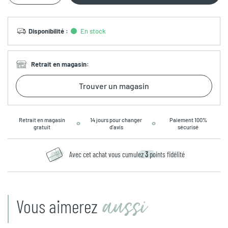
Disponibilité
:
En stock
Retrait en magasin
:
Trouver un magasin
Retrait en magasin
14 jours pour changer
Paiement 100%
gratuit
d’avis
sécurisé
Avec cet achat vous cumulez
3
points fidélité
aussi
Vous aimerez