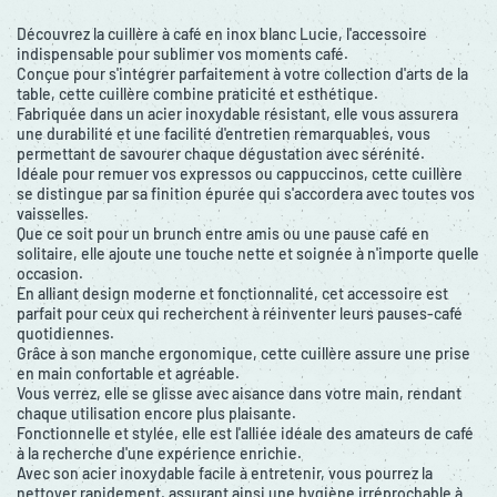
Découvrez la cuillère à café en inox blanc Lucie, l'accessoire
indispensable pour sublimer vos moments café.
Conçue pour s'intégrer parfaitement à votre collection d'arts de la
table, cette cuillère combine praticité et esthétique.
Fabriquée dans un acier inoxydable résistant, elle vous assurera
une durabilité et une facilité d'entretien remarquables, vous
permettant de savourer chaque dégustation avec sérénité.
Idéale pour remuer vos expressos ou cappuccinos, cette cuillère
se distingue par sa finition épurée qui s'accordera avec toutes vos
vaisselles.
Que ce soit pour un brunch entre amis ou une pause café en
solitaire, elle ajoute une touche nette et soignée à n'importe quelle
occasion.
En alliant design moderne et fonctionnalité, cet accessoire est
parfait pour ceux qui recherchent à réinventer leurs pauses-café
quotidiennes.
Grâce à son manche ergonomique, cette cuillère assure une prise
en main confortable et agréable.
Vous verrez, elle se glisse avec aisance dans votre main, rendant
chaque utilisation encore plus plaisante.
Fonctionnelle et stylée, elle est l'alliée idéale des amateurs de café
à la recherche d'une expérience enrichie.
Avec son acier inoxydable facile à entretenir, vous pourrez la
nettoyer rapidement, assurant ainsi une hygiène irréprochable à