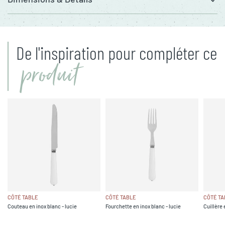
De l'inspiration pour compléter ce
produit
CÔTÉ TABLE
CÔTÉ TABLE
CÔTÉ TA
Couteau en inox blanc - lucie
Fourchette en inox blanc - lucie
Cuillère 