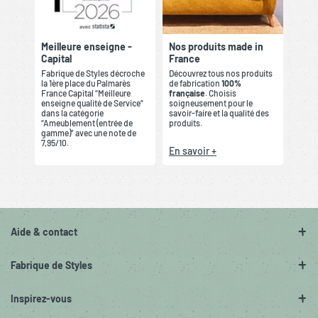
Meilleure enseigne -
Nos produits made in
Capital
France
Fabrique de Styles décroche
Découvrez tous nos produits
la 1ère place du Palmarès
de fabrication
100%
France Capital “Meilleure
française
. Choisis
enseigne qualité de Service”
soigneusement pour le
dans la catégorie
savoir-faire et la qualité des
“Ameublement (entrée de
produits.
gamme)” avec une note de
7,95/10.
En savoir +
Aide & contact
Fabrique de Styles
Inspirez-vous