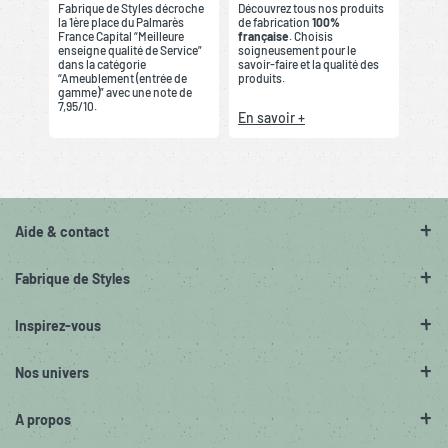
Fabrique de Styles décroche
Découvrez tous nos produits
la 1ère place du Palmarès
de fabrication
100%
France Capital “Meilleure
française
. Choisis
enseigne qualité de Service”
soigneusement pour le
dans la catégorie
savoir-faire et la qualité des
“Ameublement (entrée de
produits.
gamme)” avec une note de
7,95/10.
En savoir +
Aide & contact
Fabrique de Styles
Inspirez-vous
Nos univers
A propos