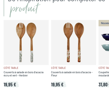
produit
Nouve
CÔTÉ TABLE
CÔTÉ TABLE
CÔTÉ TA
Couverts à salade en bois d'acacia
Couverts à salade en bois d'acacia -
Coupelle
écru et vert - Herbier
Fleur
moutarde,
19,95 €
19,95 €
31,80