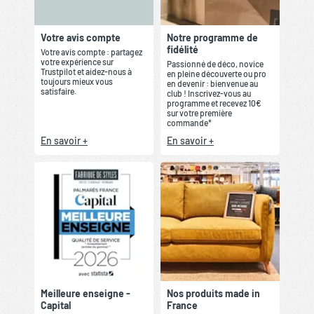
Votre avis compte
Notre programme de
fidélité
Votre avis compte : partagez
votre expérience sur
Passionné de déco, novice
Trustpilot et aidez-nous à
en pleine découverte ou pro
toujours mieux vous
en devenir : bienvenue au
satisfaire.
club ! Inscrivez-vous au
programme et recevez 10€
sur votre première
commande*
En savoir +
En savoir +
Meilleure enseigne -
Nos produits made in
Capital
France