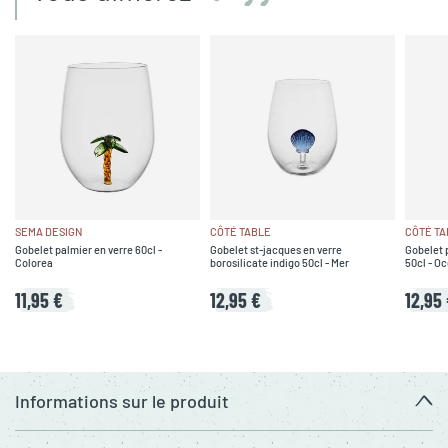
SEMA DESIGN
CÔTÉ TABLE
CÔTÉ TA
Gobelet palmier en verre 60cl -
Gobelet st-jacques en verre
Gobelet 
Colorea
borosilicate indigo 50cl - Mer
50cl - O
11,95 €
12,95 €
12,95
Informations sur le produit