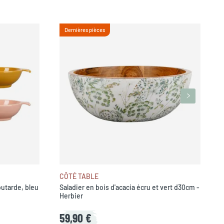
Dernières pièces
F
CÔTÉ TABLE
utarde, bleu
Saladier en bois d'acacia écru et vert d30cm -
Herbier
59,90 €