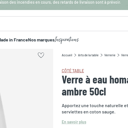
aison des incendies en cours, des retards de livraison sont à prévoir.
Inspirations
ade in France
Nos marques
Accueil
Arts de la table
Verrerie
Verre
CÔTÉ TABLE
Verre à eau homa
ambre 50cl
Apportez une touche naturelle et
serviettes en coton sauge.
En savoir plus