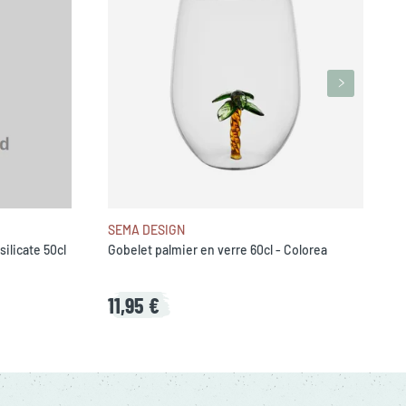
i
SEMA DESIGN
ilicate 50cl
Gobelet palmier en verre 60cl - Colorea
11,95 €