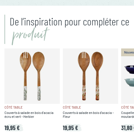
De l’inspiration pour compléter ce
produit
Nouve
CÔTÉ TABLE
CÔTÉ TABLE
CÔTÉ TA
Couverts à salade en bois d'acacia
Couverts à salade en bois d'acacia -
Coupelle
écru et vert - Herbier
Fleur
moutarde,
19,95 €
19,95 €
31,80