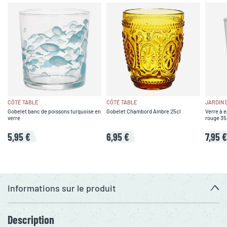
CÔTÉ TABLE
CÔTÉ TABLE
JARDIN 
Gobelet banc de poissons turquoise en
Gobelet Chambord Ambre 25cl
Verre à e
verre
rouge 35c
5,95 €
6,95 €
7,95 €
Informations sur le produit
Description