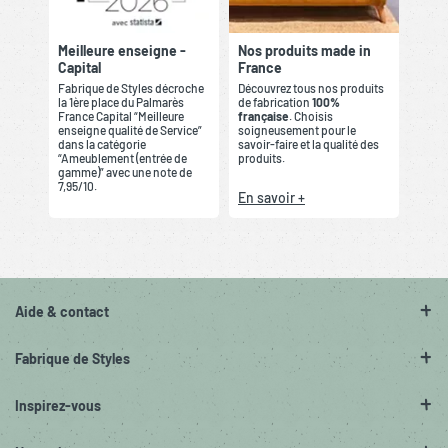
Meilleure enseigne -
Nos produits made in
Capital
France
Fabrique de Styles décroche
Découvrez tous nos produits
la 1ère place du Palmarès
de fabrication
100%
France Capital “Meilleure
française
. Choisis
enseigne qualité de Service”
soigneusement pour le
dans la catégorie
savoir-faire et la qualité des
“Ameublement (entrée de
produits.
gamme)” avec une note de
7,95/10.
En savoir +
Aide & contact
Fabrique de Styles
Inspirez-vous