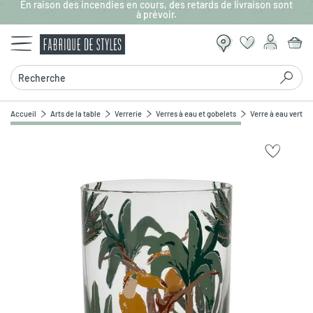
En raison des incendies en cours, des retards de livraison sont
Aller au contenu principal
à prévoir.
Recherche
Accueil
Arts de la table
Verrerie
Verres à eau et gobelets
Verre à eau vert e
Zoomer sur l'image