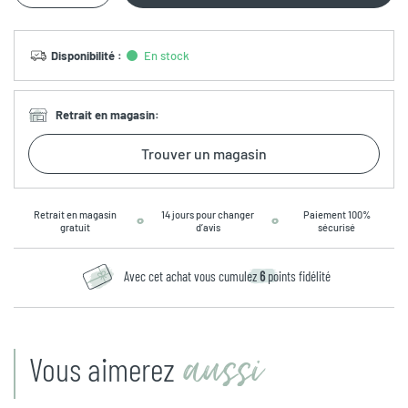
Disponibilité
:
En stock
Retrait en magasin
:
Trouver un magasin
Retrait en magasin
14 jours pour changer
Paiement 100%
gratuit
d’avis
sécurisé
Avec cet achat vous cumulez
6
points fidélité
aussi
Vous aimerez