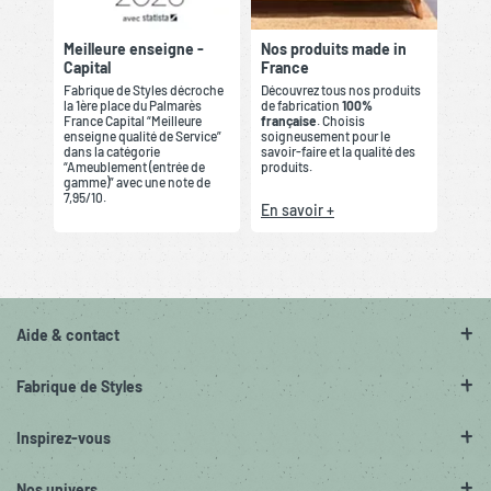
Meilleure enseigne -
Nos produits made in
Capital
France
Fabrique de Styles décroche
Découvrez tous nos produits
la 1ère place du Palmarès
de fabrication
100%
France Capital “Meilleure
française
. Choisis
enseigne qualité de Service”
soigneusement pour le
dans la catégorie
savoir-faire et la qualité des
“Ameublement (entrée de
produits.
gamme)” avec une note de
7,95/10.
En savoir +
Aide & contact
Fabrique de Styles
Inspirez-vous
Nos univers