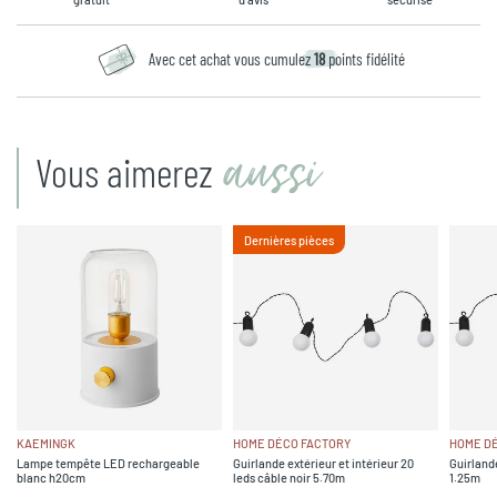
Avec cet achat vous cumulez
18
points fidélité
aussi
Vous aimerez
Dernières pièces
KAEMINGK
HOME DÉCO FACTORY
HOME D
Lampe tempête LED rechargeable
Guirlande extérieur et intérieur 20
Guirlande
blanc h20cm
leds câble noir 5.70m
1.25m