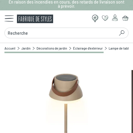
En raison des incendies en cours, des retards de livraison sont
Aller au contenu principal
à prévoir.
Recherche
Accueil
Jardin
Décorations de jardin
Éclairage d'extérieur
Lampe de table s
Zoomer sur l'image