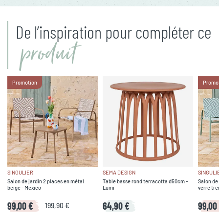
De l’inspiration pour compléter ce
produit
Promotion
Promo
SINGULIER
SEMA DESIGN
SINGULI
Salon de jardin 2 places en métal
Table basse rond terracotta d50cm -
Salon de 
beige - Mexico
Lumi
verre tre
99,00 €
64,90 €
99,00
199,90 €