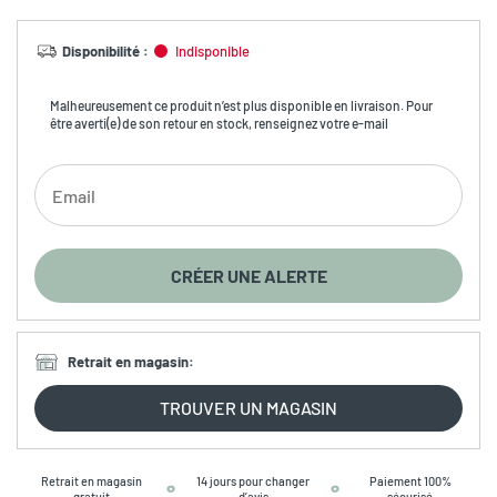
Disponibilité
:
Indisponible
Malheureusement ce produit n’est plus disponible en livraison. Pour
être averti(e) de son retour en stock, renseignez votre e-mail
CRÉER UNE ALERTE
Retrait en magasin
:
TROUVER UN MAGASIN
Retrait en magasin
14 jours pour changer
Paiement 100%
gratuit
d’avis
sécurisé