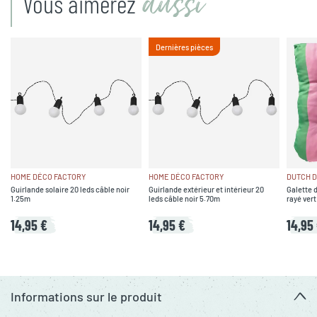
aussi
Vous aimerez
Dernières pièces
HOME DÉCO FACTORY
HOME DÉCO FACTORY
DUTCH 
Guirlande solaire 20 leds câble noir
Guirlande extérieur et intérieur 20
Galette d
1.25m
leds câble noir 5.70m
rayé vert
14,95 €
14,95 €
14,95
Informations sur le produit