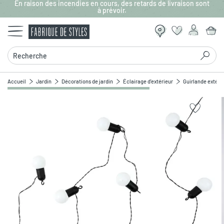
En raison des incendies en cours, des retards de livraison sont
Aller au contenu principal
à prévoir.
Recherche
Accueil
Jardin
Décorations de jardin
Éclairage d'extérieur
Guirlande extérie
Zoomer sur l'image