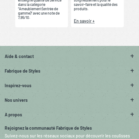
dans la catégorie
savoir-faire et la qualité des
“Ameublement (entrée de
produits.
gamme)” avec une note de
7,95/10.
En savoir +
Aide & contact
Fabrique de Styles
Inspirez-vous
Nos univers
A propos
Rejoignez la communauté Fabrique de Styles
Suivez-nous sur les réseaux sociaux pour découvrir les coulisses