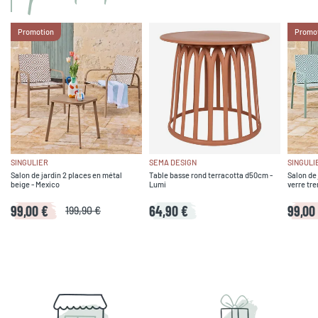
Promotion
Promo
SINGULIER
SEMA DESIGN
SINGULI
Salon de jardin 2 places en métal
Table basse rond terracotta d50cm -
Salon de 
beige - Mexico
Lumi
verre tre
99,00 €
64,90 €
99,00
199,90 €