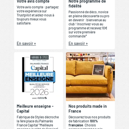
Votre avis compte
Notre programme de
fidélité
Votre avis compte : partagez
votre expérience sur
Passionné de déco, novice
Trustpilot et aidez-nous à
en pleine découverte ou pro
toujours mieux vous
en devenir : bienvenue au
satisfaire.
club ! Inscrivez-vous au
programme et recevez 10€
sur votre première
commande*
En savoir +
En savoir +
Meilleure enseigne -
Nos produits made in
Capital
France
Fabrique de Styles décroche
Découvrez tous nos produits
la 1ère place du Palmarès
de fabrication
100%
France Capital “Meilleure
française
. Choisis
enseigne qualité de Service”
soigneusement pour le