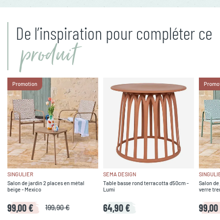
De l’inspiration pour compléter ce
produit
Promotion
Promo
SINGULIER
SEMA DESIGN
SINGULI
Salon de jardin 2 places en métal
Table basse rond terracotta d50cm -
Salon de 
beige - Mexico
Lumi
verre tre
99,00 €
64,90 €
99,00
199,90 €