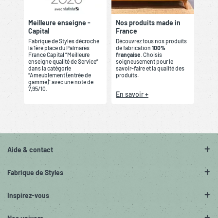
Meilleure enseigne -
Nos produits made in
Capital
France
Fabrique de Styles décroche
Découvrez tous nos produits
la 1ère place du Palmarès
de fabrication
100%
France Capital “Meilleure
française
. Choisis
enseigne qualité de Service”
soigneusement pour le
dans la catégorie
savoir-faire et la qualité des
“Ameublement (entrée de
produits.
gamme)” avec une note de
7,95/10.
En savoir +
Aide & contact
Fabrique de Styles
Inspirez-vous