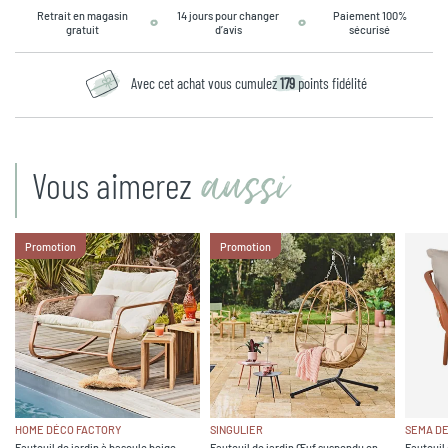
Retrait en magasin
14 jours pour changer
Paiement 100%
gratuit
d’avis
sécurisé
Avec cet achat vous cumulez
179
points fidélité
aussi
Vous aimerez
Promotion
Promotion
HOME DÉCO FACTORY
SINGULIER
SEMA DE
Fauteuil de jardin à bascule beige -
Fauteuil de jardin Œuf suspendu en
Fauteuil 