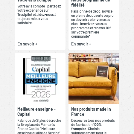
fidélité
Votre avis compte : partagez
votre expérience sur
Passionné de déco, novice
Trustpilot et aidez-nous à
en pleine découverte ou pro
toujours mieux vous
en devenir : bienvenue au
satisfaire.
club ! Inscrivez-vous au
programme et recevez 10€
sur votre première
commande*
En savoir +
En savoir +
Meilleure enseigne -
Nos produits made in
Capital
France
Fabrique de Styles décroche
Découvrez tous nos produits
la 1ère place du Palmarès
de fabrication
100%
France Capital “Meilleure
française
. Choisis
enseigne qualité de Service”
soigneusement pour le