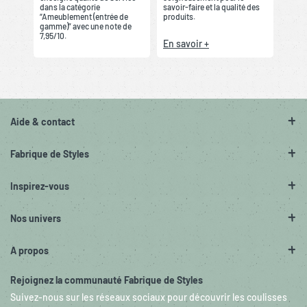
dans la catégorie
savoir-faire et la qualité des
“Ameublement (entrée de
produits.
gamme)” avec une note de
7,95/10.
En savoir +
Aide & contact
Fabrique de Styles
Inspirez-vous
Nos univers
A propos
Rejoignez la communauté Fabrique de Styles
Suivez-nous sur les réseaux sociaux pour découvrir les coulisses