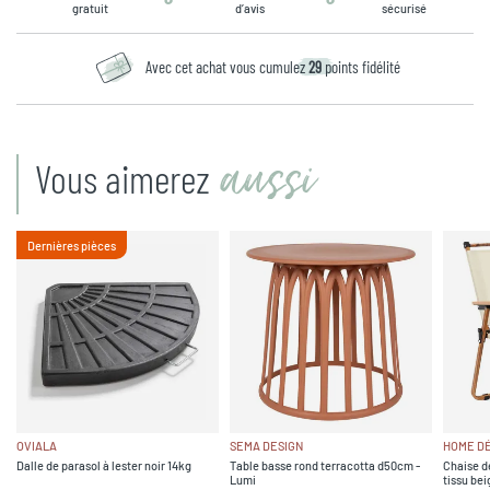
gratuit
d’avis
sécurisé
Avec cet achat vous cumulez
29
points fidélité
aussi
Vous aimerez
Dernières pièces
OVIALA
SEMA DESIGN
HOME D
Dalle de parasol à lester noir 14kg
Table basse rond terracotta d50cm -
Chaise de
Lumi
tissu bei