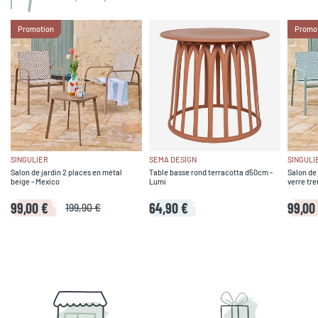
Promotion
Promo
SINGULIER
SEMA DESIGN
SINGULI
Salon de jardin 2 places en métal
Table basse rond terracotta d50cm -
Salon de 
beige - Mexico
Lumi
verre tre
99,00 €
64,90 €
99,00
199,90 €