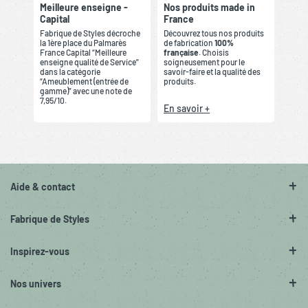
Meilleure enseigne -
Nos produits made in
Capital
France
Fabrique de Styles décroche
Découvrez tous nos produits
la 1ère place du Palmarès
de fabrication
100%
France Capital “Meilleure
française
. Choisis
enseigne qualité de Service”
soigneusement pour le
dans la catégorie
savoir-faire et la qualité des
“Ameublement (entrée de
produits.
gamme)” avec une note de
7,95/10.
En savoir +
Aide & contact
Fabrique de Styles
Inspirez-vous
Nos univers