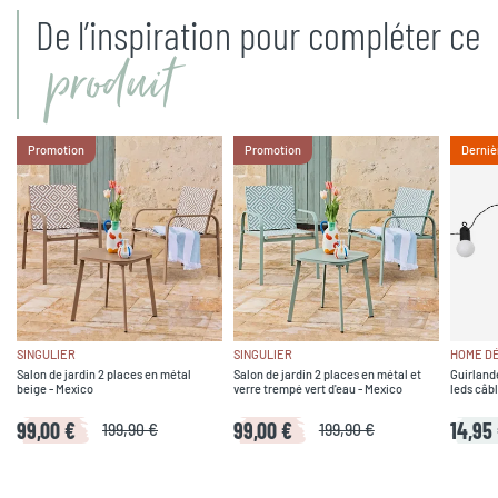
De l’inspiration pour compléter ce
produit
Promotion
Promotion
Derniè
SINGULIER
SINGULIER
HOME D
Salon de jardin 2 places en métal
Salon de jardin 2 places en métal et
Guirlande
beige - Mexico
verre trempé vert d'eau - Mexico
leds câbl
99,00 €
99,00 €
14,95
199,90 €
199,90 €