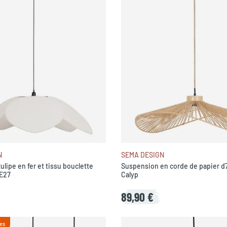
N
SEMA DESIGN
lipe en fer et tissu bouclette
Suspension en corde de papier d
 E27
Calyp
89,90 €
es