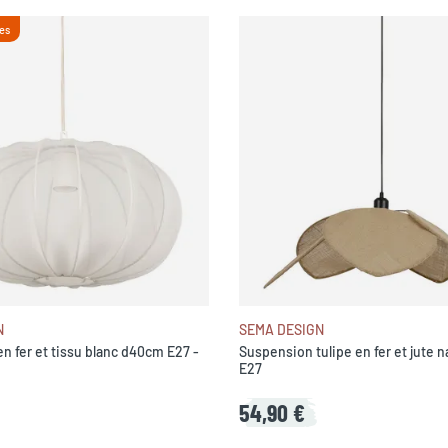
es
N
SEMA DESIGN
n fer et tissu blanc d40cm E27 -
Suspension tulipe en fer et jute 
E27
54,90 €