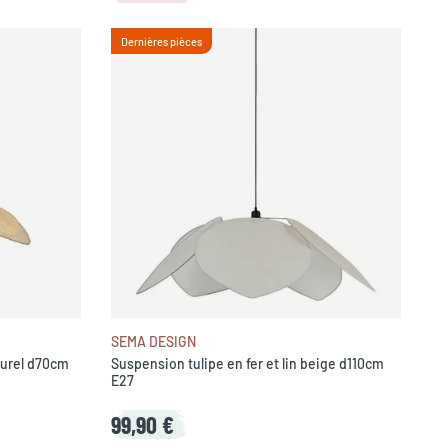
Dernières pièces
SEMA DESIGN
turel d70cm
Suspension tulipe en fer et lin beige d110cm
E27
99,90 €