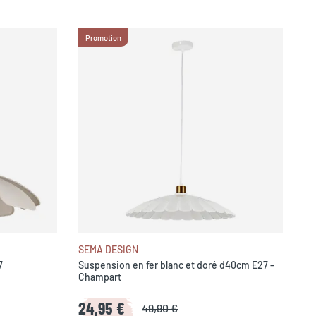
Promotion
SEMA DESIGN
7
Suspension en fer blanc et doré d40cm E27 -
Champart
24,95 €
49,90 €