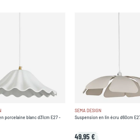
N
SEMA DESIGN
n porcelaine blanc d31cm E27 -
Suspension en lin écru d60cm E2
49,95 €