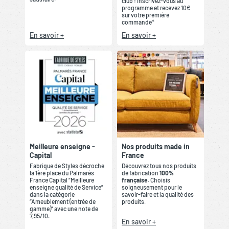
club ! Inscrivez-vous au
programme et recevez 10€
sur votre première
commande*
En savoir +
En savoir +
Meilleure enseigne -
Nos produits made in
Capital
France
Fabrique de Styles décroche
Découvrez tous nos produits
la 1ère place du Palmarès
de fabrication
100%
France Capital “Meilleure
française
. Choisis
enseigne qualité de Service”
soigneusement pour le
dans la catégorie
savoir-faire et la qualité des
“Ameublement (entrée de
produits.
gamme)” avec une note de
7,95/10.
En savoir +