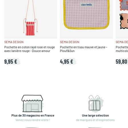
SEMA DESIGN
SEMA DESIGN
SEMA DE
Pochette en coton rayé rose et rouge
Pochette en tissu mauve et jaune -
Pochette
avec lanière rouge - Douce amour
Plouf&Sun
multicol
9,95 €
4,95 €
59,80
Plus de 30 magasins en France
Une large sélection
Venez nous rendre visite !
de marques et d'inspirations