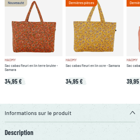
Nouveauté
Dernières pièces
Derniè
HAOMY
HAOMY
HAOMY
Sac cabas fleuri en lin terre brulée -
Sac cabas fleuri en lin ocre - Samara
Sac cabas
Samara
34,95 €
34,95 €
39,95
Informations sur le produit
Description