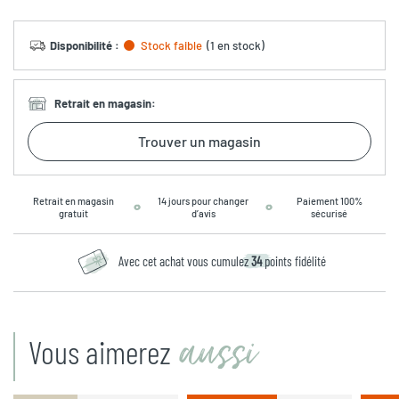
Disponibilité
:
Stock faible
(
1 en stock
)
Retrait en magasin
:
Trouver un magasin
Retrait en magasin
14 jours pour changer
Paiement 100%
gratuit
d’avis
sécurisé
Avec cet achat vous cumulez
34
points fidélité
aussi
Vous aimerez