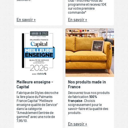
club ! Inscrivez-vous au
programme et recevez 10€
sur votre première
commande*
En savoir +
En savoir +
Meilleure enseigne -
Nos produits made in
Capital
France
Fabrique de Styles décroche
Découvrez tous nos produits
la 1ère place du Palmarès
de fabrication
100%
France Capital “Meilleure
française
. Choisis
enseigne qualité de Service”
soigneusement pour le
dans la catégorie
savoir-faire et la qualité des
“Ameublement (entrée de
produits.
gamme)” avec une note de
7,95/10.
En savoir +