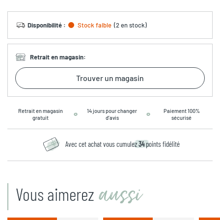
Disponibilité
:
Stock faible
(
2 en stock
)
Retrait en magasin
:
Trouver un magasin
Retrait en magasin
14 jours pour changer
Paiement 100%
gratuit
d’avis
sécurisé
Avec cet achat vous cumulez
34
points fidélité
aussi
Vous aimerez