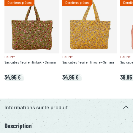
Dernières pièces
Dernières pièces
Derniè
HAOMY
HAOMY
HAOMY
Sac cabas fleuri en lin kaki - Samara
Sac cabas fleuri en lin ocre - Samara
Sac cabas
34,95 €
34,95 €
39,95
Informations sur le produit
Description