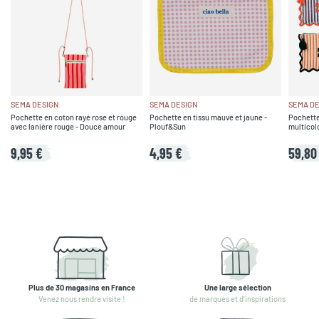
SEMA DESIGN
SEMA DESIGN
SEMA DE
Pochette en coton rayé rose et rouge
Pochette en tissu mauve et jaune -
Pochette
avec lanière rouge - Douce amour
Plouf&Sun
multicol
9,95 €
4,95 €
59,80
Plus de 30 magasins en France
Une large sélection
Venez nous rendre visite !
de marques et d'inspirations